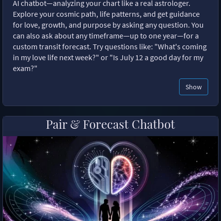
AI chatbot—analyzing your chart like a real astrologer.
Explore your cosmic path, life patterns, and get guidance
for love, growth, and purpose by asking any question. You
can also ask about any timeframe—up to one year—for a
custom transit forecast. Try questions like: "What's coming
in my love life next week?" or "Is July 12 a good day for my
exam?"
Show
Pair & Forecast Chatbot