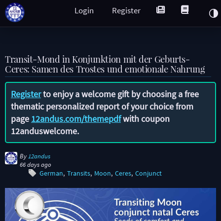
Login
Register
Transit-Mond in Konjunktion mit der Geburts-
Ceres: Samen des Trostes und emotionale Nahrung
Register
to enjoy a welcome gift by choosing a free
thematic personalized report of your choice from
page
12andus.com/themepdf
with coupon
12anduswelcome
.
By
12andus
66 days ago
German
Transits
Moon
Ceres
Conjunct