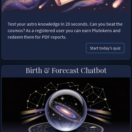
Test your astro knowledge in 20 seconds. Can you beat the
cosmos? As a registered user you can earn Plutokens and
redeem them for PDF reports.
Start today's quiz
Birth & Forecast Chatbot