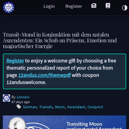
Login
Register
Transit-Mond in Konjunktion mit dem natalen
Aszendenten: Ein Schub an Präsenz, Emotion und
magnetischer Energie
Register
to enjoy a welcome gift by choosing a free
thematic personalized report of your choice from
page
12andus.com/themepdf
with coupon
12anduswelcome
.
By
12andus
67 days ago
German
Transits
Moon
Ascendant
Conjunct