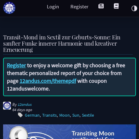
Login
Register
Transit-Mond im Sextil zur Geburts-Sonne: Ein
sanfter Funke innerer Harmonie und kreativer
Erneuerung
Register
to enjoy a welcome gift by choosing a free
thematic personalized report of your choice from
page
12andus.com/themepdf
with coupon
12anduswelcome
.
By
12andus
64 days ago
German
Transits
Moon
Sun
Sextile