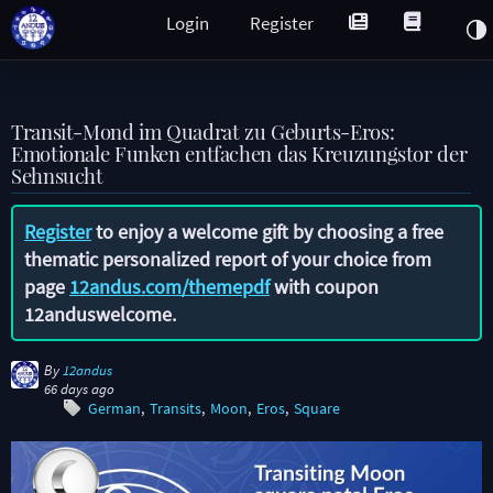
Login
Register
Transit-Mond im Quadrat zu Geburts-Eros:
Emotionale Funken entfachen das Kreuzungstor der
Sehnsucht
Register
to enjoy a welcome gift by choosing a free
thematic personalized report of your choice from
page
12andus.com/themepdf
with coupon
12anduswelcome
.
By
12andus
66 days ago
German
Transits
Moon
Eros
Square