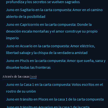
profundiza y los secretos se vuelven sagrados
Juno en Sagitario en la carta compuesta: Amor en el camino
abierto de la posibilidad
Juno en Capricornio en la carta compuesta: Donde la
devoción escala montañas y el amor construye su propio
imperio
Juno en Acuario en la carta compuesta: Amor eléctrico,
libertad salvaje y la chispa de la verdadera amistad
Juno en Piscis en la carta compuesta: Amor que sueña, sana y
disuelve todas las fronteras
A través de las casas
(300)
Juno en la Casa 1 en la carta compuesta: Votos escritos en el
rostro de su unión
Juno en tránsito en Pisces en la casa 1 de la carta compuesta
Juno en tránsito en Aquarius en la casa 1 de la carta