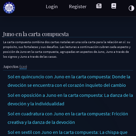
Login
Register
Juno en la carta compuesta
La carta compuesta combina dos cartas natales en una sola carta para la relación en sí: su
propósito, sus fortalezas y sus desafíos. Las lecturas a continuación cubren cada aspecto y
posición de Juno en la carta compuesta, agrupadas en aspectos de Juno, Juno a través de
los signos y Juno a través de las casas.
Aspectos
(120)
Sol en quincuncio con Juno en la carta compuesta: Donde la
devoción se encuentra con el corazón inquieto del cambio
Sol en oposición a Juno en la carta compuesta: La danza de la
devoción y la individualidad
Sol en cuadratura con Juno en la carta compuesta: Fricción
creativa y la danza de la devoción
Sol en sextil con Juno en la carta compuesta: La chispa que