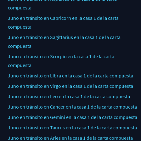
compuesta
Juno en tránsito en Capricorn en la casa 1 de la carta
compuesta
Juno en tránsito en Sagittarius en la casa 1 de la carta
compuesta
Juno en tránsito en Scorpio en la casa 1 de la carta
compuesta
Juno en tránsito en Libra en la casa 1 de la carta compuesta
Juno en tránsito en Virgo en la casa 1 de la carta compuesta
Juno en tránsito en Leo en la casa 1 de la carta compuesta
Juno en tránsito en Cancer en la casa 1 de la carta compuesta
Juno en tránsito en Gemini en la casa 1 de la carta compuesta
Juno en tránsito en Taurus en la casa 1 de la carta compuesta
Juno en tránsito en Aries en la casa 1 de la carta compuesta