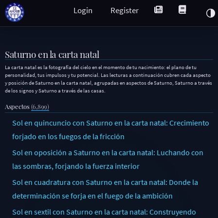
Login
Register
Saturno en la carta natal
La carta natal es la fotografía del cielo en el momento de tu nacimiento: el plano de tu
personalidad, tus impulsos y tu potencial. Las lecturas a continuación cubren cada aspecto
y posición de Saturno en la carta natal, agrupadas en aspectos de Saturno, Saturno a través
de los signos y Saturno a través de las casas.
Aspectos
(6,899)
Sol en quincuncio con Saturno en la carta natal: Crecimiento
forjado en los fuegos de la fricción
Sol en oposición a Saturno en la carta natal: Luchando con
las sombras, forjando la fuerza interior
Sol en cuadratura con Saturno en la carta natal: Donde la
determinación se forja en el fuego de la ambición
Sol en sextil con Saturno en la carta natal: Construyendo