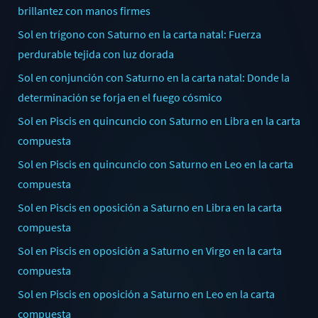
brillantez con manos firmes
Sol en trígono con Saturno en la carta natal: Fuerza
perdurable tejida con luz dorada
Sol en conjunción con Saturno en la carta natal: Donde la
determinación se forja en el fuego cósmico
Sol en Piscis en quincuncio con Saturno en Libra en la carta
compuesta
Sol en Piscis en quincuncio con Saturno en Leo en la carta
compuesta
Sol en Piscis en oposición a Saturno en Libra en la carta
compuesta
Sol en Piscis en oposición a Saturno en Virgo en la carta
compuesta
Sol en Piscis en oposición a Saturno en Leo en la carta
compuesta