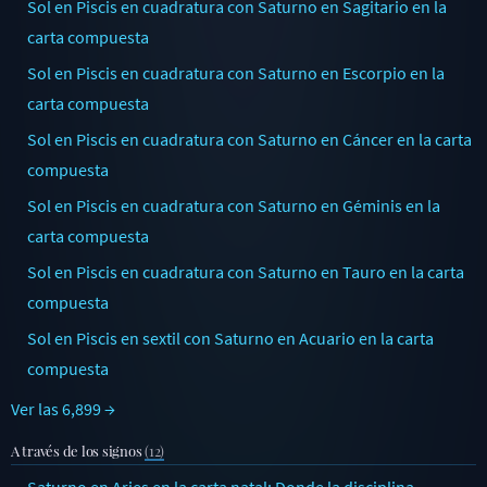
Sol en Piscis en cuadratura con Saturno en Sagitario en la
carta compuesta
Sol en Piscis en cuadratura con Saturno en Escorpio en la
carta compuesta
Sol en Piscis en cuadratura con Saturno en Cáncer en la carta
compuesta
Sol en Piscis en cuadratura con Saturno en Géminis en la
carta compuesta
Sol en Piscis en cuadratura con Saturno en Tauro en la carta
compuesta
Sol en Piscis en sextil con Saturno en Acuario en la carta
compuesta
Ver las 6,899 →
A través de los signos
(12)
Saturno en Aries en la carta natal: Donde la disciplina