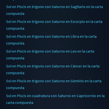
Sol en Piscis en trígono con Saturno en Sagitario en la carta
compuesta
Sol en Piscis en trígono con Saturno en Escorpio en la carta
compuesta
Sol en Piscis en trígono con Saturno en Libra en la carta
compuesta
Sol en Piscis en trígono con Saturno en Leo en la carta
compuesta
Sol en Piscis en trígono con Saturno en Cáncer en la carta
compuesta
Sol en Piscis en trígono con Saturno en Géminis en la carta
compuesta
Sol en Piscis en cuadratura con Saturno en Capricornio en la
carta compuesta