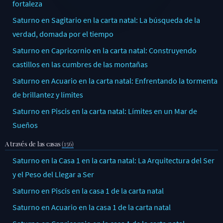
fortaleza
Saturno en Sagitario en la carta natal: La búsqueda de la
verdad, domada por el tiempo
Saturno en Capricornio en la carta natal: Construyendo
castillos en las cumbres de las montañas
Saturno en Acuario en la carta natal: Enfrentando la tormenta
de brillantez y límites
Saturno en Piscis en la carta natal: Límites en un Mar de
Sueños
A través de las casas
(156)
Saturno en la Casa 1 en la carta natal: La Arquitectura del Ser
y el Peso del Llegar a Ser
Saturno en Piscis en la casa 1 de la carta natal
Saturno en Acuario en la casa 1 de la carta natal