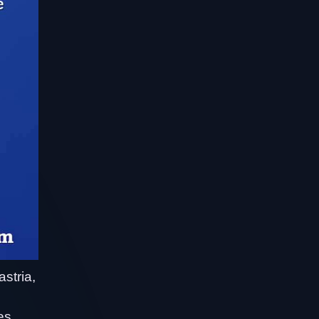
stria,
es,