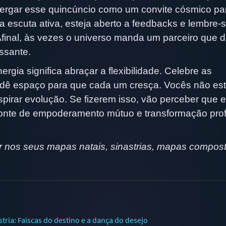
xergar esse quincúncio como um convite cósmico pa
a escuta ativa, esteja aberto a feedbacks e lembre-
Afinal, às vezes o universo manda um parceiro que d
ssante.
gia significa abraçar a flexibilidade. Celebre as
e dê espaço para que cada um cresça. Vocês não es
pirar evolução. Se fizerem isso, vão perceber que 
fonte de empoderamento mútuo e transformação pro
 nos seus mapas natais, sinastrias, mapas compos
ria: Faíscas do destino e a dança do desejo