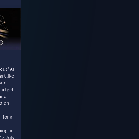
dus' AI
rt like
our
and get
 and
tion.
—for a
ing in
"Is July