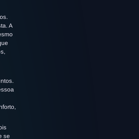
os.
ta. A
mesmo
que
s,
untos.
pessoa
forto,
ois
e se