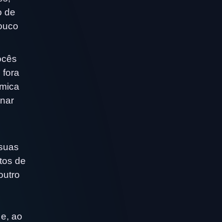
o de
pouco
ocês
 fora
ímica
unar
.
 suas
tos de
outro
e, ao