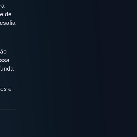
ra
se de
esafia
tão
essa
funda
tos e