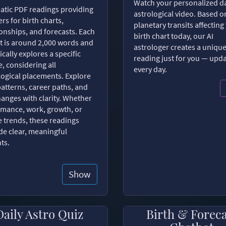
Watch your personalized da
tic PDF readings providing
astrological video. Based o
rs for birth charts,
planetary transits affecting
ionships, and forecasts. Each
birth chart today, our AI
t is around 2,000 words and
astrologer creates a uniqu
ically explores a specific
reading just for you — upd
, considering all
every day.
logical placements. Explore
patterns, career paths, and
changes with clarity. Whether
romance, work, growth, or
e trends, these readings
de clear, meaningful
hts.
Show
Daily Astro Quiz
Birth & Forec