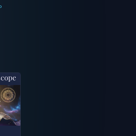
o
scope