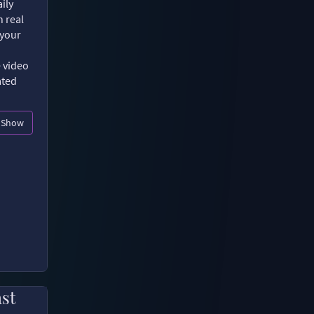
ily
n real
 your
e video
ated
Show
ast