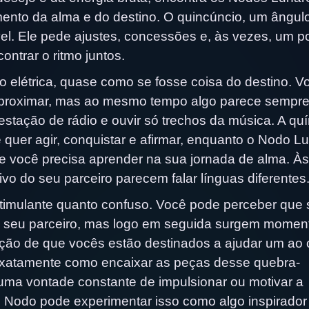
mento da alma e do destino. O quincúncio, um ângul
vel. Ele pede ajustes, concessões e, às vezes, um 
ntrar o ritmo juntos.
elétrica, quase como se fosse coisa do destino. V
 aproximar, mas ao mesmo tempo algo parece sempre
estação de rádio e ouvir só trechos da música. A qu
 quer agir, conquistar e afirmar, enquanto o Nodo L
e você precisa aprender na sua jornada de alma. Às
vo do seu parceiro parecem falar línguas diferentes
stimulante quanto confuso. Você pode perceber que
o seu parceiro, mas logo em seguida surgem momen
ação de que vocês estão destinados a ajudar um ao 
exatamente como encaixar as peças desse quebra-
uma vontade constante de impulsionar ou motivar a
Nodo pode experimentar isso como algo inspirador 