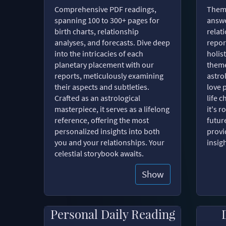
Comprehensive PDF readings,
Thema
spanning 100 to 300+ pages for
answe
birth charts, relationship
relat
analyses, and forecasts. Dive deep
repor
into the intricacies of each
holist
planetary placement with our
theme
reports, meticulously examining
astro
their aspects and subtleties.
love 
Crafted as an astrological
life 
masterpiece, it serves as a lifelong
it's 
reference, offering the most
futur
personalized insights into both
provi
you and your relationships. Your
insig
celestial storybook awaits.
Show
Personal Daily Reading