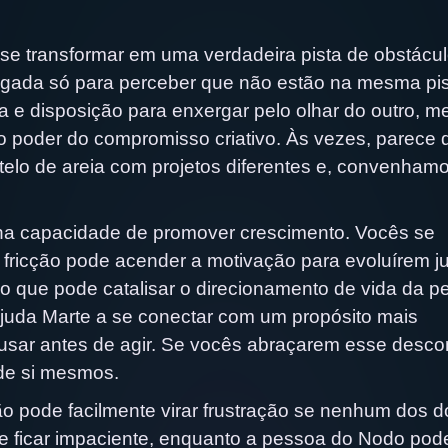
e transformar em uma verdadeira pista de obstácul
egada só para perceber que não estão na mesma pis
 e disposição para enxergar pelo olhar do outro, 
r o poder do compromisso criativo. Às vezes, parece 
telo de areia com projetos diferentes e, convenhamo
 na capacidade de promover crescimento. Vocês se
a fricção pode acender a motivação para evoluírem j
so que pode catalisar o direcionamento de vida da 
uda Marte a se conectar com um propósito mais
usar antes de agir. Se vocês abraçarem esse descon
de si mesmos.
ão pode facilmente virar frustração se nenhum dos d
ode ficar impaciente, enquanto a pessoa do Nodo pod