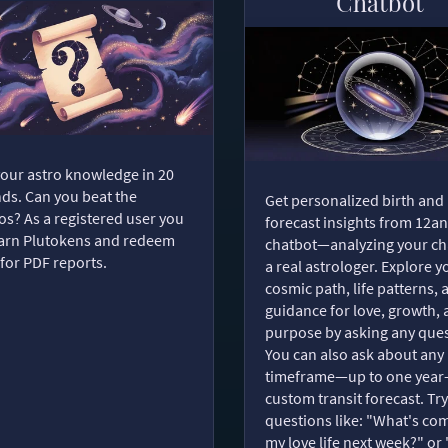
Chatbot
your astro knowledge in 20
ds. Can you beat the
Get personalized birth and
s? As a registered user you
forecast insights from 12an
arn Plutokens and redeem
chatbot—analyzing your cha
for PDF reports.
a real astrologer. Explore y
cosmic path, life patterns, 
guidance for love, growth,
purpose by asking any ques
You can also ask about any
timeframe—up to one year
custom transit forecast. Try
questions like: "What's com
my love life next week?" or 