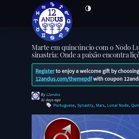
Marte em quincúncio com o Nodo L
sinastria: Onde a paixão encontra liç
Register
to enjoy a welcome gift by choosing
12andus.com/themepdf
with coupon
12and
By
12andus
31 days ago
Portuguese
Synastry
Mars
Lunar Node
Qui