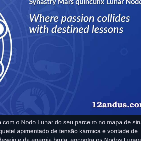
 com o Nodo Lunar do seu parceiro no mapa de sina
oquetel apimentado de tensão kármica e vontade de
desejo e da energia bruta, encontra os Nodos Lunar