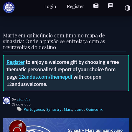
Login
Register
Marte em quincúncio com Juno no mapa de
sinastria: Onde a paixão se entrelaça com as
reviravoltas do destino
Register
to enjoy a welcome gift by choosing a free
thematic personalized report of your choice from
page
12andus.com/themepdf
with coupon
12anduswelcome
.
By
12andus
32 days ago
Portuguese
Synastry
Mars
Juno
Quincunx