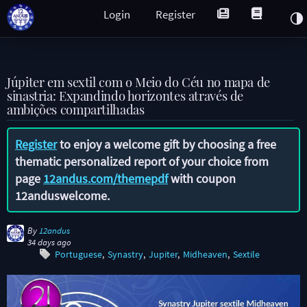
Login
Register
Júpiter em sextil com o Meio do Céu no mapa de
sinastria: Expandindo horizontes através de
ambições compartilhadas
Register
to enjoy a welcome gift by choosing a free
thematic personalized report of your choice from
page
12andus.com/themepdf
with coupon
12anduswelcome
.
By
12andus
34 days ago
Portuguese
Synastry
Jupiter
Midheaven
Sextile