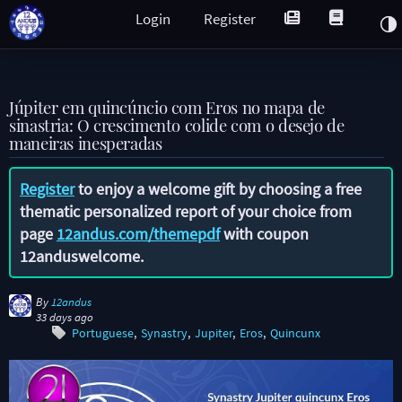
Login
Register
Júpiter em quincúncio com Eros no mapa de
sinastria: O crescimento colide com o desejo de
maneiras inesperadas
Register
to enjoy a welcome gift by choosing a free
thematic personalized report of your choice from
page
12andus.com/themepdf
with coupon
12anduswelcome
.
By
12andus
33 days ago
Portuguese
Synastry
Jupiter
Eros
Quincunx