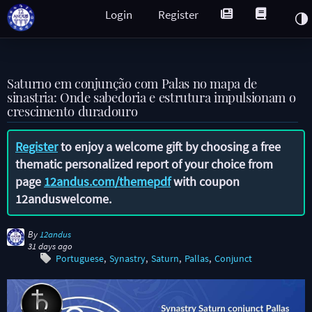
Login
Register
Saturno em conjunção com Palas no mapa de
sinastria: Onde sabedoria e estrutura impulsionam o
crescimento duradouro
Register
to enjoy a welcome gift by choosing a free
thematic personalized report of your choice from
page
12andus.com/themepdf
with coupon
12anduswelcome
.
By
12andus
31 days ago
Portuguese
Synastry
Saturn
Pallas
Conjunct