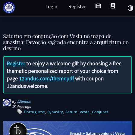
Login
Register
Saturno em conjunção com Vesta no mapa de
sinastria: Devoção sagrada encontra a arquitetura do
destino
Register
to enjoy a welcome gift by choosing a free
thematic personalized report of your choice from
page
12andus.com/themepdf
with coupon
12anduswelcome
.
By
12andus
35 days ago
Portuguese
Synastry
Saturn
Vesta
Conjunct