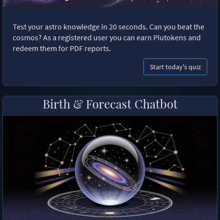
Test your astro knowledge in 20 seconds. Can you beat the
cosmos? As a registered user you can earn Plutokens and
redeem them for PDF reports.
Start today's quiz
Birth & Forecast Chatbot