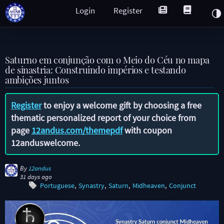
Login
Register
Saturno em conjunção com o Meio do Céu no mapa
de sinastria: Construindo impérios e testando
ambições juntos
Register
to enjoy a welcome gift by choosing a free
thematic personalized report of your choice from
page
12andus.com/themepdf
with coupon
12anduswelcome
.
By
12andus
31 days ago
Portuguese
Synastry
Saturn
Midheaven
Conjunct