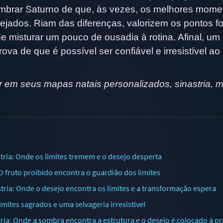
 lembrar Saturno de que, às vezes, os melhores mom
ejados. Riam das diferenças, valorizem os pontos fo
misturar um pouco de ousadia à rotina. Afinal, um
va de que é possível ser confiável e irresistível ao
 em seus mapas natais personalizados, sinastria, 
ria: Onde os limites tremem e o desejo desperta
O fruto proibido encontra o guardião dos limites
ria: Onde o desejo encontra os limites e a transformação espera
imites sagrados e uma selvageria irresistível
ia: Onde a sombra encontra a estrutura e o desejo é colocado à p