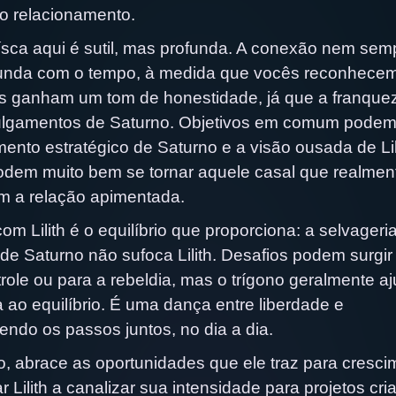
 o relacionamento.
ísca aqui é sutil, mas profunda. A conexão nem sem
rofunda com o tempo, à medida que vocês reconhece
s ganham um tom de honestidade, já que a franque
 julgamentos de Saturno. Objetivos em comum podem
nto estratégico de Saturno e a visão ousada de Lil
odem muito bem se tornar aquele casal que realmen
 a relação apimentada.
om Lilith é o equilíbrio que proporciona: a selvageri
a de Saturno não sufoca Lilith. Desafios podem surgir
ole ou para a rebeldia, mas o trígono geralmente a
ao equilíbrio. É uma dança entre liberdade e
ndo os passos juntos, no dia a dia.
, abrace as oportunidades que ele traz para cresci
Lilith a canalizar sua intensidade para projetos cria