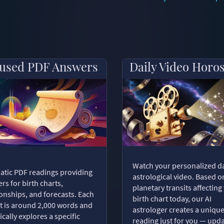
used PDF Answers
Daily Video Horo
Watch your personalized da
tic PDF readings providing
astrological video. Based o
rs for birth charts,
planetary transits affecting
ionships, and forecasts. Each
birth chart today, our AI
t is around 2,000 words and
astrologer creates a uniqu
ically explores a specific
reading just for you — upd