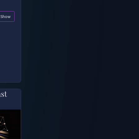
Show
ast