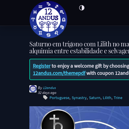
Saturno em trígono com Lilith no map
alquimia entre estabilidade e selvage
Register
to enjoy a welcome gift by choosing
12andus.com/themepdf
with coupon
12and
By
12andus
32 days ago
Portuguese
Synastry
Saturn
Lilith
Trine