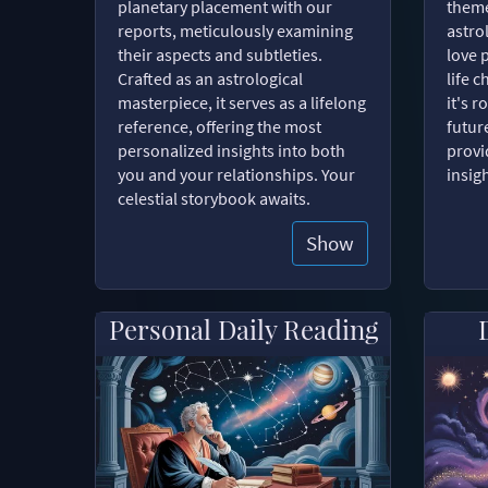
planetary placement with our
theme
reports, meticulously examining
astro
their aspects and subtleties.
love 
Crafted as an astrological
life 
masterpiece, it serves as a lifelong
it's 
reference, offering the most
futur
personalized insights into both
provi
you and your relationships. Your
insig
celestial storybook awaits.
Show
Personal Daily Reading