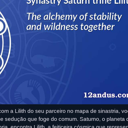
m a Lilith do seu parceiro no mapa de sinastria, v
 e sedução que foge do comum. Saturno, o planeta 
ia, encontra Lilith, a feiticeira cósmica que represe