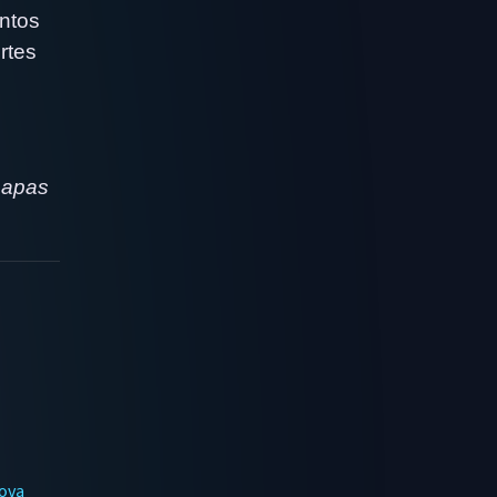
entos
rtes
mapas
rova