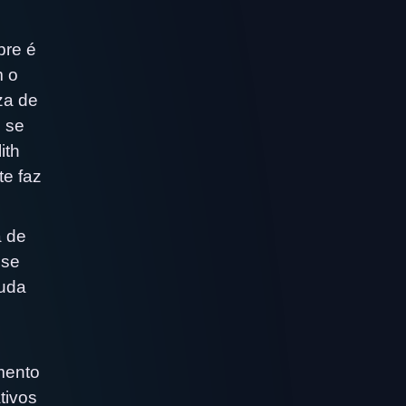
pre é
m o
za de
 se
ith
te faz
a de
 se
juda
mento
tivos