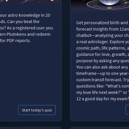
your astro knowledge in 20
ds. Can you beat the
Get personalized birth and
s? As a registered user you
forecast insights from 12an
arn Plutokens and redeem
chatbot—analyzing your cha
for PDF reports.
a real astrologer. Explore y
cosmic path, life patterns, 
guidance for love, growth,
purpose by asking any ques
You can also ask about any
timeframe—up to one year
custom transit forecast. Try
questions like: "What's com
my love life next week?" or 
12 a good day for my exam
Start today's quiz