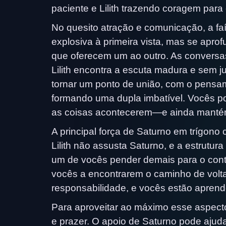
paciente e Lilith trazendo coragem para
No quesito atração e comunicação, a fa
explosiva à primeira vista, mas se ap
que oferecem um ao outro. As conversa
Lilith encontra a escuta madura e sem
tornar um ponto de união, com o pensame
formando uma dupla imbatível. Vocês p
as coisas acontecerem—e ainda mantém
A principal força de Saturno em trígono c
Lilith não assusta Saturno, e a estrutur
um de vocês pender demais para o contr
vocês a encontrarem o caminho de volta 
responsabilidade, e vocês estão aprende
Para aproveitar ao máximo esse aspecto
e prazer. O apoio de Saturno pode ajudar 