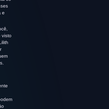
sses
a e
ocê,
 visto
ilith
r
quem
s.
ente
 podem
ão