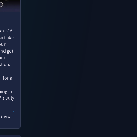
dus' AI
rt like
our
and get
 and
tion.
—for a
ing in
"Is July
?"
Show