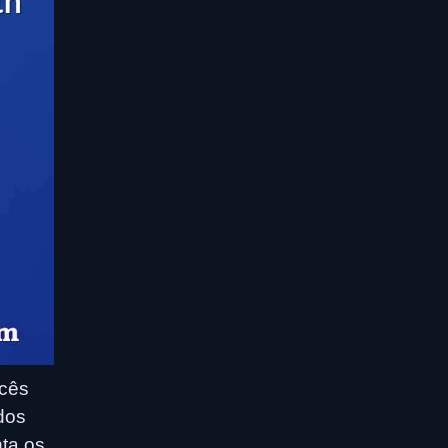
ocês
dos
nta os