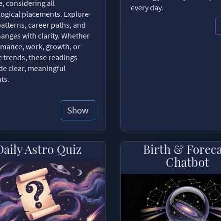
, considering all
every day.
logical placements. Explore
patterns, career paths, and
changes with clarity. Whether
romance, work, growth, or
e trends, these readings
de clear, meaningful
hts.
Show
Daily Astro Quiz
Birth & Forec
Chatbot