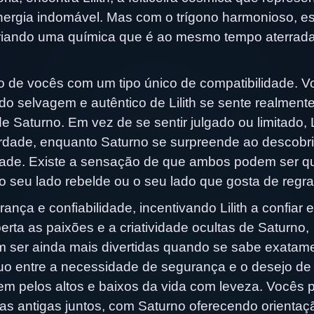
 energia indomável. Mas com o trígono harmonioso, e
 criando uma química que é ao mesmo tempo aterrad
 de vocês com um tipo único de compatibilidade. V
do selvagem e autêntico de Lilith se sente realmente
de Saturno. Em vez de se sentir julgado ou limitado, L
rdade, enquanto Saturno se surpreende ao descobri
cidade. Existe a sensação de que ambos podem ser 
seu lado rebelde ou o seu lado que gosta de regra
ça e confiabilidade, incentivando Lilith a confiar e
perta as paixões e a criatividade ocultas de Saturno,
 ser ainda mais divertidas quando se sabe exatam
uo entre a necessidade de segurança e o desejo de
em pelos altos e baixos da vida com leveza. Vocês
as antigas juntos, com Saturno oferecendo orientaç