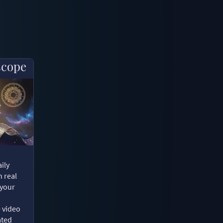
scope
ily
n real
 your
e video
ated