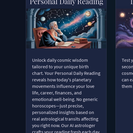
Personal Daily Reading
Unlock daily cosmic wisdom
Test 
tailored to your unique birth
secon
chart. Your Personal Daily Reading
cosmo
reveals how today's planetary
can e
movements influence your love
them 
life, career, finances, and
emotional well-being. No generic
horoscopes—just precise,
personalized insights based on
real astrological transits affecting
you right now. Our AI astrologer
crafts your reading fresh each day