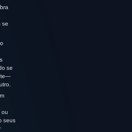
mbra
 se
no
s
do se
ente—
tro.
um
 ou
o seus
r