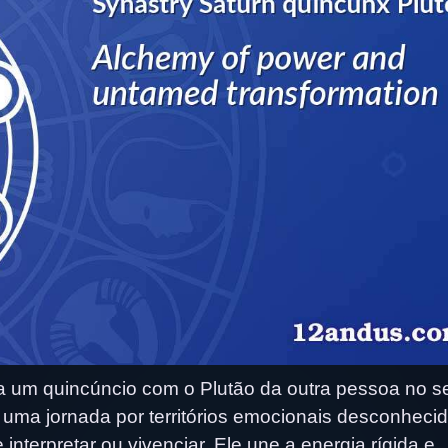
 um quincúncio com o Plutão da outra pessoa no s
uma jornada por territórios emocionais desconheci
interpretar ou vivenciar. Ele une a energia rígida e