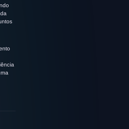
endo
ada
untos
ento
e
iência
 uma