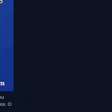
eu
dos. O