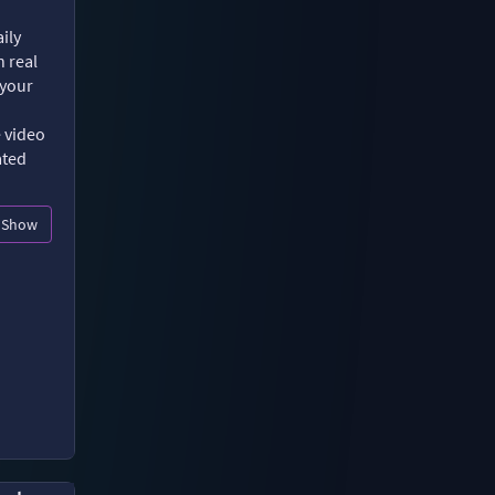
ily
n real
 your
e video
ated
Show