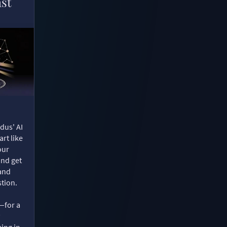
ast
dus' AI
rt like
our
and get
 and
tion.
—for a
ing in