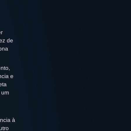
r
vez de
tona
nto,
ncia e
eta
r um
ncia à
utro