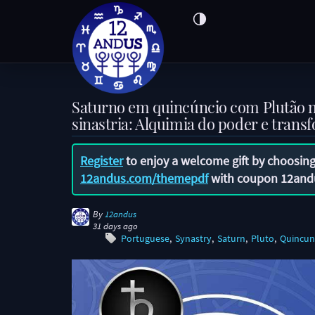
Saturno em quincúncio com Plutão 
sinastria: Alquimia do poder e tran
Register
to enjoy a welcome gift by choosing
12andus.com/themepdf
with coupon
12and
By
12andus
31 days ago
Portuguese
Synastry
Saturn
Pluto
Quincun