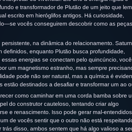
fundo e transformador de Plutão de um jeito que le
escrito em hieróglifos antigos. Há curiosidade,
ndo—se vocês conseguirem descobrir como as peças
 persistente, na dinâmica do relacionamento. Satur
m definidos, enquanto Plutão busca profundidade,
o essas energias se conectam pelo quincúncio, você
o por um magnetismo estranho, mas sempre precisan
ilidade pode não ser natural, mas a química é evid
estão destinados a desafiar e transformar um ao ou
arecer como caminhar em uma corda bamba sobre 
l do construtor cauteloso, tentando criar algo
rse e renascimento. Isso pode gerar mal-entendidos
gum de vocês sentir que o outro não está respeitand
r trás disso, ambos sentem que há algo valioso a se