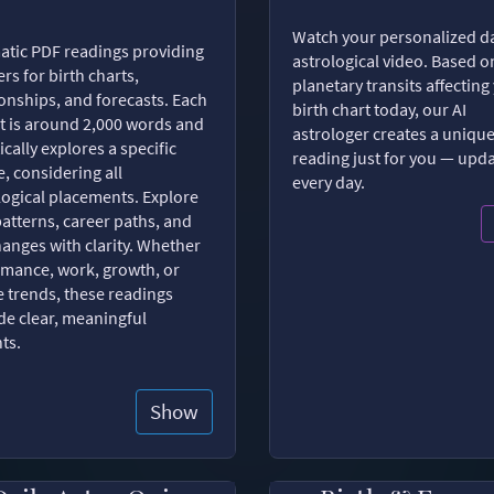
Watch your personalized da
tic PDF readings providing
astrological video. Based o
rs for birth charts,
planetary transits affecting
ionships, and forecasts. Each
birth chart today, our AI
t is around 2,000 words and
astrologer creates a uniqu
ically explores a specific
reading just for you — upd
, considering all
every day.
logical placements. Explore
patterns, career paths, and
changes with clarity. Whether
romance, work, growth, or
e trends, these readings
de clear, meaningful
hts.
Show