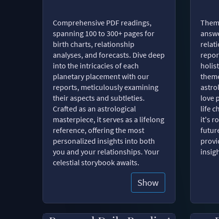
Comprehensive PDF readings,
Thema
spanning 100 to 300+ pages for
answe
birth charts, relationship
relat
analyses, and forecasts. Dive deep
repor
into the intricacies of each
holist
planetary placement with our
theme
reports, meticulously examining
astro
their aspects and subtleties.
love 
Crafted as an astrological
life 
masterpiece, it serves as a lifelong
it's 
reference, offering the most
futur
personalized insights into both
provi
you and your relationships. Your
insig
celestial storybook awaits.
Show