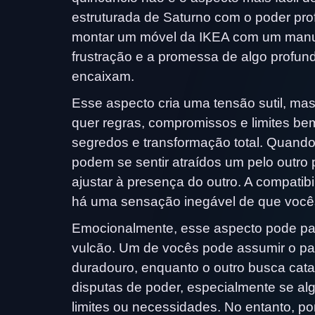
estruturada de Saturno com o poder pro
montar um móvel da IKEA com um manual 
frustração e a promessa de algo profu
encaixam.
Esse aspecto cria uma tensão sutil, mas
quer regras, compromissos e limites be
segredos e transformação total. Quand
podem se sentir atraídos um pelo outr
ajustar à presença do outro. A compatib
há uma sensação inegável de que vocês 
Emocionalmente, esse aspecto pode p
vulcão. Um de vocês pode assumir o pape
duradouro, enquanto o outro busca cata
disputas de poder, especialmente se al
limites ou necessidades. No entanto, po