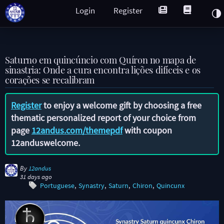
Login
Register
Saturno em quincúncio com Quíron no mapa de
sinastria: Onde a cura encontra lições difíceis e os
corações se recalibram
Register
to enjoy a welcome gift by choosing a free
thematic personalized report of your choice from
page
12andus.com/themepdf
with coupon
12anduswelcome
.
By
12andus
31 days ago
Portuguese
Synastry
Saturn
Chiron
Quincunx