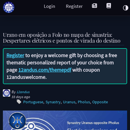
Login
Register
Urano em oposição a Folo no mapa de sinastria:
Despertares elétricos e pontos de virada do destino
Register
to enjoy a welcome gift by choosing a free
thematic personalized report of your choice from
page
12andus.com/themepdf
with coupon
12anduswelcome
.
By
12andus
33 days ago
Portuguese
Synastry
Uranus
Pholus
Opposite