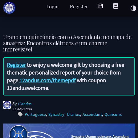
Login
Register
Urano em quincúncio com o Ascendente no mapa de
sinastria: Encontros elétricos e um charme
imprevisível
Register
to enjoy a welcome gift by choosing a free
thematic personalized report of your choice from
page
12andus.com/themepdf
with coupon
12anduswelcome
.
By
12andus
31 days ago
Portuguese
Synastry
Uranus
Ascendant
Quincunx