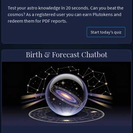
Test your astro knowledge in 20 seconds. Can you beat the
cosmos? As a registered user you can earn Plutokens and
redeem them for PDF reports.
Start today's quiz
Birth & Forecast Chatbot