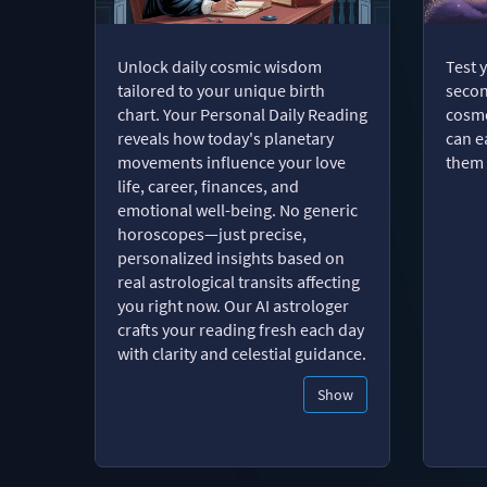
Unlock daily cosmic wisdom
Test 
tailored to your unique birth
secon
chart. Your Personal Daily Reading
cosmo
reveals how today's planetary
can e
movements influence your love
them 
life, career, finances, and
emotional well-being. No generic
horoscopes—just precise,
personalized insights based on
real astrological transits affecting
you right now. Our AI astrologer
crafts your reading fresh each day
with clarity and celestial guidance.
Show