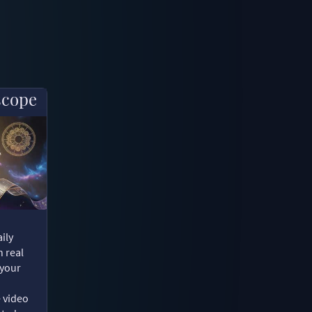
scope
ily
n real
 your
e video