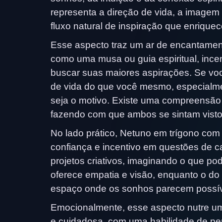
representa a direção de vida, a imagem 
fluxo natural de inspiração que enrique
Esse aspecto traz um ar de encantamen
como uma musa ou guia espiritual, ince
buscar suas maiores aspirações. Se voc
de vida do que você mesmo, especialmen
seja o motivo. Existe uma compreensão 
fazendo com que ambos se sintam visto
No lado prático, Netuno em trígono co
confiança e incentivo em questões de c
projetos criativos, imaginando o que po
oferece empatia e visão, enquanto o do
espaço onde os sonhos parecem possív
Emocionalmente, esse aspecto nutre u
e cuidadosa, com uma habilidade de pe