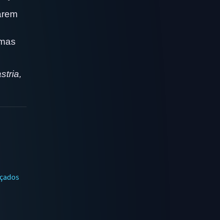
iarem
 mas
tria,
açados