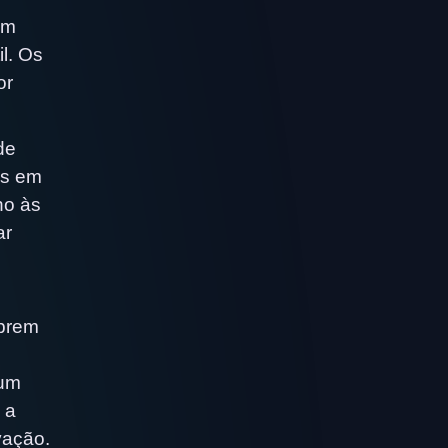
om
l. Os
or
de
es em
no às
ar
ebrem
 um
 a
vação.