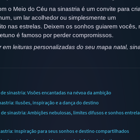
om o Meio do Céu na sinastria é um convite para cr
omum, um lar acolhedor ou simplesmente um
rito nas estrelas. Deixem os sonhos guiarem vocês,
tuno é famoso por perder compromissos.
em leituras personalizadas do seu mapa natal, sinas
e sinastria: Visões encantadas na névoa da ambição
tria: Ilusões, inspiração e a dança do destino
 sinastria: Ambições nebulosas, limites difusos e sonhos entrel
astria: Inspiração para seus sonhos e destino compartilhados