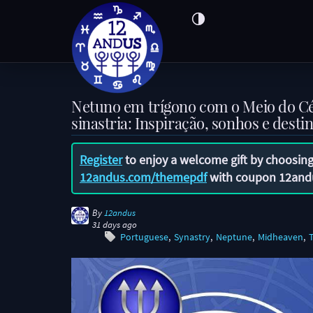
Netuno em trígono com o Meio do C
sinastria: Inspiração, sonhos e desti
Register
to enjoy a welcome gift by choosing
12andus.com/themepdf
with coupon
12and
By
12andus
31 days ago
Portuguese
Synastry
Neptune
Midheaven
T