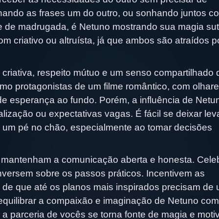
nando as frases um do outro, ou sonhando juntos c
e de madrugada, é Netuno mostrando sua magia suti
criativo ou altruísta, já que ambos são atraídos p
 criativa, respeito mútuo e um senso compartilhado 
omo protagonistas de um filme romântico, com olhar
 de esperança ao fundo. Porém, a influência de Netu
alização ou expectativas vagas. É fácil se deixar lev
er um pé no chão, especialmente ao tomar decisões
o, mantenham a comunicação aberta e honesta. Cel
rsem sobre os passos práticos. Incentivem as
de que até os planos mais inspirados precisam de
equilibrar a compaixão e imaginação de Netuno com
 a parceria de vocês se torna fonte de magia e moti