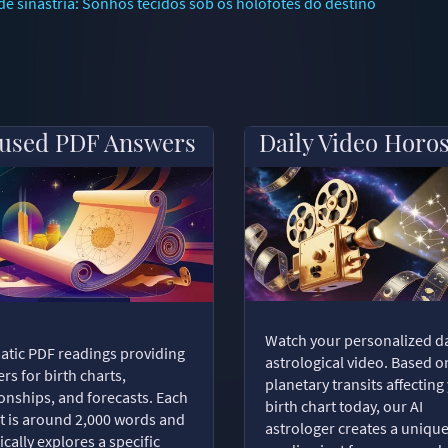
 sinastria: Sonhos tecidos sob os holofotes do destino
used PDF Answers
Daily Video Horo
Watch your personalized da
tic PDF readings providing
astrological video. Based o
rs for birth charts,
planetary transits affecting
ionships, and forecasts. Each
birth chart today, our AI
t is around 2,000 words and
astrologer creates a uniqu
ically explores a specific