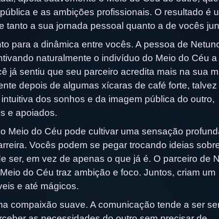
pública e as ambições profissionais. O resultado é 
ce tanto a sua jornada pessoal quanto a de vocês jun
to para a dinâmica entre vocês. A pessoa de Netun
ntivando naturalmente o indivíduo do Meio do Céu a
ê já sentiu que seu parceiro acredita mais na sua 
te depois de algumas xícaras de café forte, talvez
intuitiva dos sonhos e da imagem pública do outro,
s e apoiados.
m o Meio do Céu pode cultivar uma sensação profund
arreira. Vocês podem se pegar trocando ideias sobr
de ser, em vez de apenas o que já é. O parceiro de 
 Meio do Céu traz ambição e foco. Juntos, criam um
eis e até mágicos.
ma compaixão suave. A comunicação tende a ser se
rceber as necessidades do outro sem precisar de