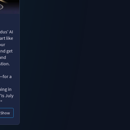
dus' AI
rt like
our
and get
 and
tion.
—for a
ing in
"Is July
?"
Show