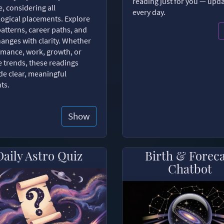
reading just for you — upd
, considering all
every day.
logical placements. Explore
patterns, career paths, and
changes with clarity. Whether
romance, work, growth, or
e trends, these readings
de clear, meaningful
hts.
Show
Daily Astro Quiz
Birth & Forec
Chatbot