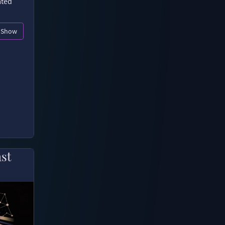
ated
Show
ast