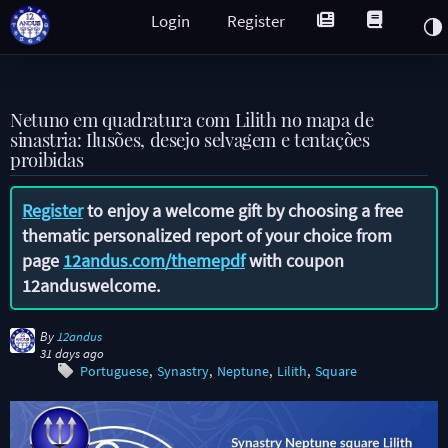
Login
Register
Netuno em quadratura com Lilith no mapa de
sinastria: Ilusões, desejo selvagem e tentações
proibidas
Register
to enjoy a welcome gift by choosing a free
thematic personalized report of your choice from
page
12andus.com/themepdf
with coupon
12anduswelcome
.
By
12andus
31 days ago
Portuguese
Synastry
Neptune
Lilith
Square