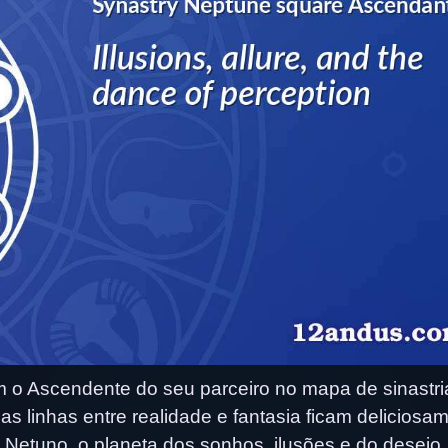
o Ascendente do seu parceiro no mapa de sinastri
 linhas entre realidade e fantasia ficam deliciosa
etuno, o planeta dos sonhos, ilusões e do desejo