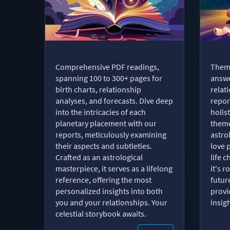
Comprehensive PDF readings,
Thema
spanning 100 to 300+ pages for
answe
birth charts, relationship
relat
analyses, and forecasts. Dive deep
repor
into the intricacies of each
holist
planetary placement with our
theme
reports, meticulously examining
astro
their aspects and subtleties.
love 
Crafted as an astrological
life 
masterpiece, it serves as a lifelong
it's 
reference, offering the most
futur
personalized insights into both
provi
you and your relationships. Your
insig
celestial storybook awaits.