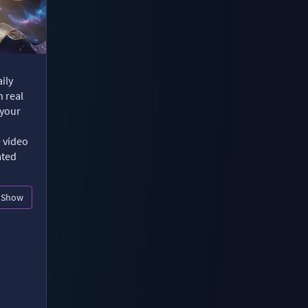
ily
n real
 your
e video
ated
Show