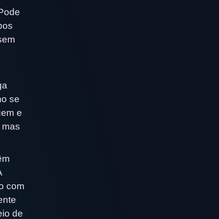
 Pode
bos
ssem
ga
mo se
gem e
, mas
têm
A
-o com
ente
eio de