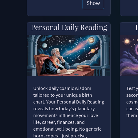
Show
Personal Daily Reading
Unlock daily cosmic wisdom
Test 
tailored to your unique birth
secon
chart. Your Personal Daily Reading
cosmo
reveals how today's planetary
can e
movements influence your love
them 
life, career, finances, and
emotional well-being. No generic
horoscopes—just precise,