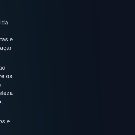
vida
tas e
raçar
ão
re os
m
eleza
o,
os e