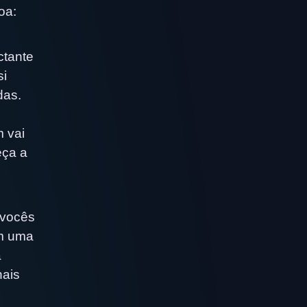
oa:
ctante
si
das.
 vai
eça a
 vocês
ém uma
a
nais