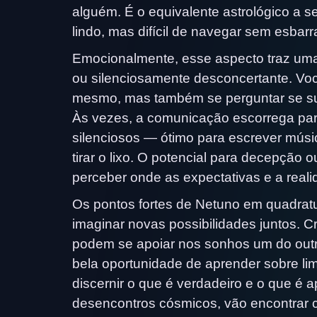
alguém. É o equivalente astrológico a 
lindo, mas difícil de navegar sem esbar
Emocionalmente, esse aspecto traz uma
ou silenciosamente desconcertante. Você
mesmo, mas também se perguntar se su
Às vezes, a comunicação escorrega para
silenciosos — ótimo para escrever músi
tirar o lixo. O potencial para decepçã
perceber onde as expectativas e a real
Os pontos fortes de Netuno em quadra
imaginar novas possibilidades juntos. C
podem se apoiar nos sonhos um do outr
bela oportunidade de aprender sobre lim
discernir o que é verdadeiro e o que é 
desencontros cósmicos, vão encontrar c