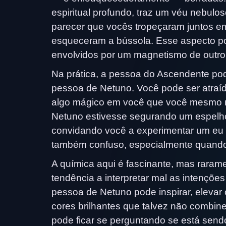
espiritual profundo, traz um véu nebul
parecer que vocês tropeçaram juntos e
esqueceram a bússola. Esse aspecto pod
envolvidos por um magnetismo de outro 
Na prática, a pessoa do Ascendente pode
pessoa de Netuno. Você pode ser atraíd
algo mágico em você que você mesmo nã
Netuno estivesse segurando um espelho
convidando você a experimentar um eu 
também confuso, especialmente quando a
A química aqui é fascinante, mas rara
tendência a interpretar mal as intenções
pessoa de Netuno pode inspirar, elevar 
cores brilhantes que talvez não combin
pode ficar se perguntando se está send