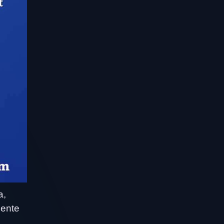
a,
mente