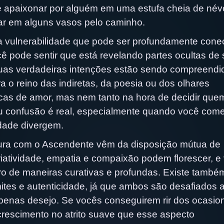
se apaixonar por alguém em uma estufa cheia de név
rar em alguns vasos pelo caminho.
 vulnerabilidade que pode ser profundamente cone
 pode sentir que está revelando partes ocultas de 
as verdadeiras intenções estão sendo compreendi
 o reino das indiretas, da poesia ou dos olhares
cas de amor, mas nem tanto na hora de decidir quem
o ou confusão é real, especialmente quando você com
idade divergem.
tura com o Ascendente vêm da disposição mútua de
riatividade, empatia e compaixão podem florescer, e
o de maneiras curativas e profundas. Existe tamb
ites e autenticidade, já que ambos são desafiados 
apenas desejo. Se vocês conseguirem rir dos ocasio
rescimento no atrito suave que esse aspecto