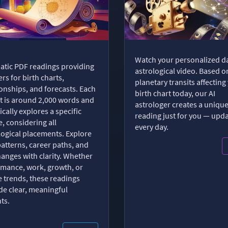
Watch your personalized da
tic PDF readings providing
astrological video. Based o
rs for birth charts,
planetary transits affecting
ionships, and forecasts. Each
birth chart today, our AI
t is around 2,000 words and
astrologer creates a uniqu
ically explores a specific
reading just for you — upd
, considering all
every day.
logical placements. Explore
patterns, career paths, and
changes with clarity. Whether
romance, work, growth, or
e trends, these readings
de clear, meaningful
hts.