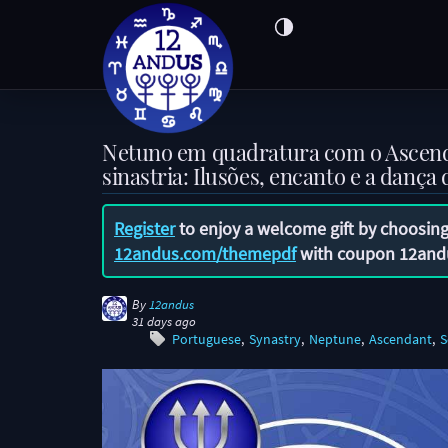
Netuno em quadratura com o Ascen
sinastria: Ilusões, encanto e a dança
Register
to enjoy a welcome gift by choosing
12andus.com/themepdf
with coupon
12and
By
12andus
31 days ago
Portuguese
Synastry
Neptune
Ascendant
S