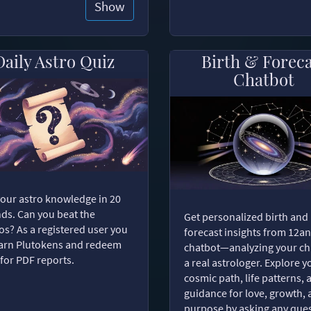
Show
Daily Astro Quiz
Birth & Forec
Chatbot
your astro knowledge in 20
ds. Can you beat the
Get personalized birth and
s? As a registered user you
forecast insights from 12an
arn Plutokens and redeem
chatbot—analyzing your cha
for PDF reports.
a real astrologer. Explore y
cosmic path, life patterns, 
guidance for love, growth,
purpose by asking any ques