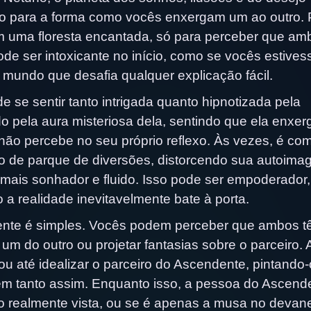
oso para a forma como vocês enxergam um ao outro.
m uma floresta encantada, só para perceber que am
e ser intoxicante no início, como se vocês estive
mundo que desafia qualquer explicação fácil.
 se sentir tanto intrigada quanto hipnotizada pela
o pela aura misteriosa dela, sentindo que ela enxer
o percebe no seu próprio reflexo. Às vezes, é co
 de parque de diversões, distorcendo sua autoima
mais sonhador e fluido. Isso pode ser empoderador
 realidade inevitavelmente bate à porta.
mente é simples. Vocês podem perceber que ambos 
 um do outro ou projetar fantasias sobre o parceiro. 
ou até idealizar o parceiro do Ascendente, pintando
em tanto assim. Enquanto isso, a pessoa do Ascend
o realmente vista, ou se é apenas a musa no devan