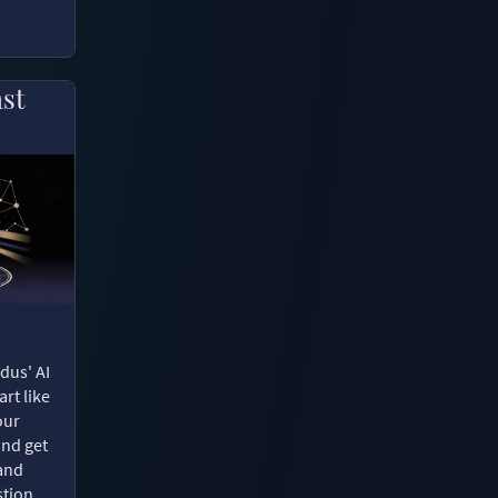
ast
dus' AI
rt like
our
and get
 and
tion.