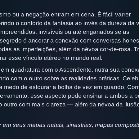
mo ou a negação entram em cena. É fácil varrer
rindo o conforto da fantasia ao invés da dureza da 
mpreendidos, invisíveis ou até enganados se as
O segredo é ancorar a conexão com conversas hones
odas as imperfeições, além da névoa cor-de-rosa. T
rrar esse vínculo etéreo no mundo real.
o em quadratura com o Ascendente, nutra sua conex
ando com o outro sobre as realidades práticas. Celeb
 medo de estourar a bolha de vez em quando. Co
erramento, esse aspecto pode ensinar a ambos a b
 o outro com mais clareza — além da névoa da ilusã
 em seus mapas natais, sinastrias, mapas compost