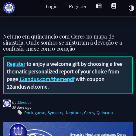
Login
Register
Netuno em quincúncio com Ceres no mapa de
sinastria: Onde sonhos se misturam à devoção e a
confusão mexe com o coração
Register
to enjoy a welcome gift by choosing a free
thematic personalized report of your choice from
page
12andus.com/themepdf
with coupon
12anduswelcome
.
By
12andus
30 days ago
Portuguese
Synastry
Neptune
Ceres
Quincunx