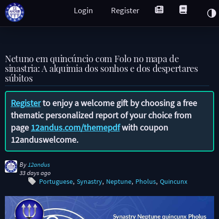
Login
Register
Netuno em quincúncio com Folo no mapa de
sinastria: A alquimia dos sonhos e dos despertares
súbitos
Register
to enjoy a welcome gift by choosing a free
thematic personalized report of your choice from
page
12andus.com/themepdf
with coupon
12anduswelcome
.
By
12andus
33 days ago
Portuguese
Synastry
Neptune
Pholus
Quincunx