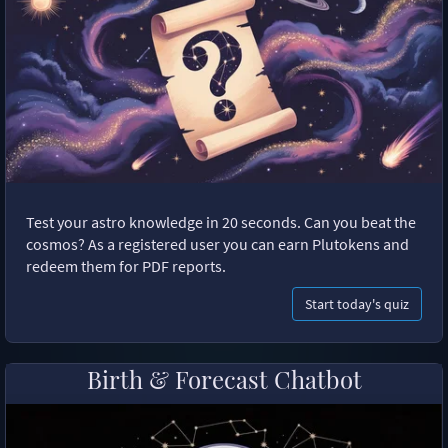
Test your astro knowledge in 20 seconds. Can you beat the
cosmos? As a registered user you can earn Plutokens and
redeem them for PDF reports.
Start today's quiz
Birth & Forecast Chatbot