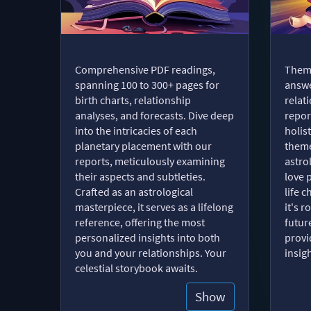
Comprehensive PDF readings,
Thema
spanning 100 to 300+ pages for
answe
birth charts, relationship
relat
analyses, and forecasts. Dive deep
repor
into the intricacies of each
holist
planetary placement with our
theme
reports, meticulously examining
astro
their aspects and subtleties.
love 
Crafted as an astrological
life 
masterpiece, it serves as a lifelong
it's 
reference, offering the most
futur
personalized insights into both
provi
you and your relationships. Your
insig
celestial storybook awaits.
Show