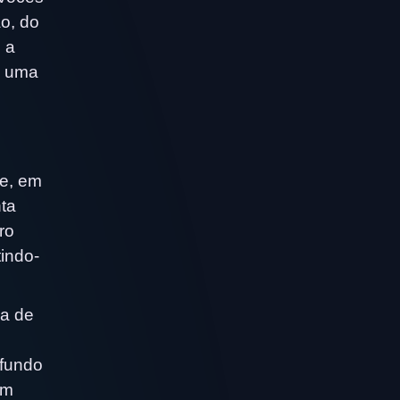
ão, do
 a
z uma
te, em
nta
ro
indo-
oa de
 fundo
em