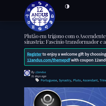
Plutão em trígono com o Ascendent
sinastria: Fascínio transformador e 
Register
to enjoy a welcome gift by choosing
12andus.com/themepdf
with coupon
12and
By
12andus
31 days ago
Portuguese
Synastry
Pluto
Ascendant
Trin