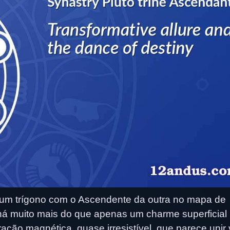
um trígono com o Ascendente da outra no mapa de
 há muito mais do que apenas um charme superficial
ação magnética, quase irresistível, que parece unir