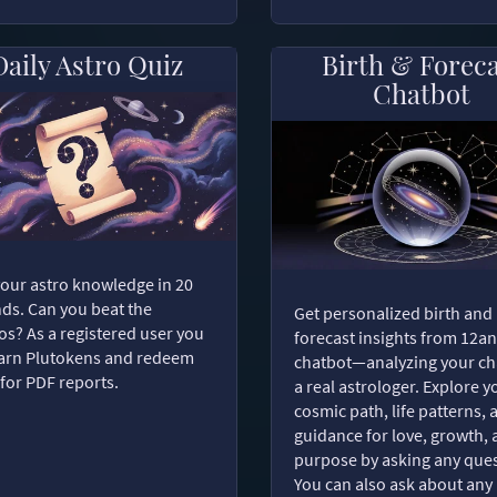
Daily Astro Quiz
Birth & Forec
Chatbot
your astro knowledge in 20
ds. Can you beat the
Get personalized birth and
s? As a registered user you
forecast insights from 12an
arn Plutokens and redeem
chatbot—analyzing your cha
for PDF reports.
a real astrologer. Explore y
cosmic path, life patterns, 
guidance for love, growth,
purpose by asking any ques
You can also ask about any