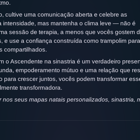
itmo.
, cultive uma comunicação aberta e celebre as
a intensidade, mas mantenha o clima leve — não é
uma sessão de terapia, a menos que vocês gostem d
s, e use a confiança construída como trampolim par
s compartilhados.
om o Ascendente na sinastria é um verdadeiro presen
unda, empoderamento mútuo e uma relação que res
 para crescer juntos, vocês podem transformar ess
almente transformadora.
 nos seus mapas natais personalizados, sinastria,