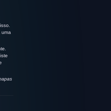
isso.
a uma
te.
iste
e
 mapas