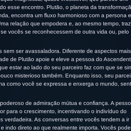
ido esse encontro. Plutão, o planeta da transformaç
unda, encontra um fluxo harmonioso com a persona e
 Uma relação que empodera e, ao mesmo tempo, tra
 se vocês se reconhecessem de outra vida ou, pelo
s sem ser avassaladora. Diferente de aspectos mais
idade de Plutão apoie e eleve a pessoa do Ascenden
que estar ao lado do seu parceiro faz com que se si
 pouco misterioso também. Enquanto isso, seu parcei
rma como você se expressa e enxerga o mundo, sent
 poderoso de admiração mútua e confiança. A pess
or para o crescimento, incentivando o indivíduo do
 verdadeira. As conversas entre vocês tendem a ir
e e indo direto ao que realmente importa. Vocês pod