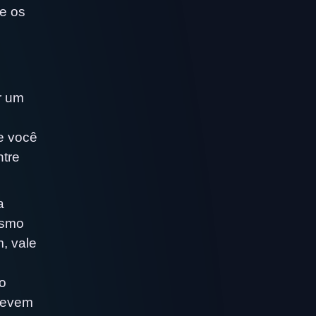
 e os
r um
e você
ntre
a
esmo
, vale
o
 devem