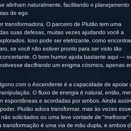
se alinham naturalmente, facilitando o planejamento
tas de ego.
 transformadora. O parceiro de Plutão tem uma
 das suas defesas, muitas vezes ajudando você a
explorados. Isso pode ser eletrizante, como encontra
ro, se você não estiver pronto para ser visto tão
concertante. O bom humor ajuda bastante aqui — s
 estivesse decifrando um enigma cósmico, apenas e
rígono com o Ascendente é a capacidade de apoiar 
nipulação. O fluxo de energia é natural, então, m
 espontâneas e acordadas por ambos. Ainda assim
e poder. Plutão adora transformar, mas às vezes esse
não solicitados ou uma leve vontade de "melhorar" 
ra transformação é uma via de mão dupla, e ambos