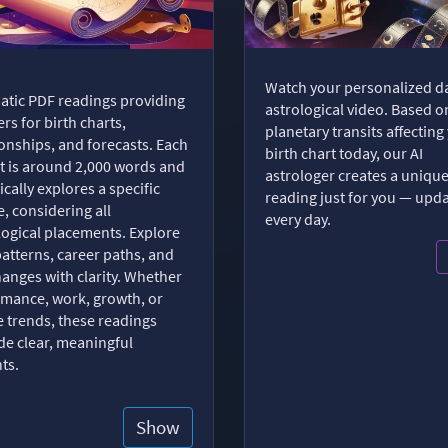
Watch your personalized da
tic PDF readings providing
astrological video. Based o
rs for birth charts,
planetary transits affecting
ionships, and forecasts. Each
birth chart today, our AI
t is around 2,000 words and
astrologer creates a uniqu
ically explores a specific
reading just for you — upd
, considering all
every day.
logical placements. Explore
patterns, career paths, and
changes with clarity. Whether
romance, work, growth, or
e trends, these readings
de clear, meaningful
hts.
Show