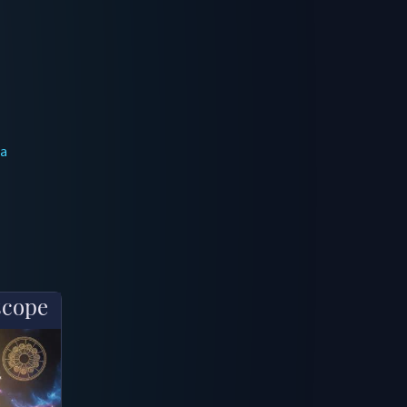
ma
scope