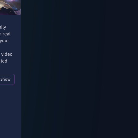
ily
n real
 your
e video
ated
Show