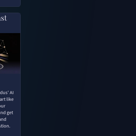
ast
dus' AI
rt like
our
and get
 and
tion.