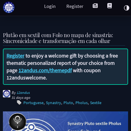
Login
Register
Plutão em sextil com Folo no mapa de sinastria:
Sincronicidade e transformação em cada olhar
Register
to enjoy a welcome gift by choosing a free
thematic personalized report of your choice from
page
12andus.com/themepdf
with coupon
12anduswelcome
.
By
12andus
31 days ago
Portuguese
Synastry
Pluto
Pholus
Sextile