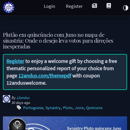
Login
Register
Plutão em quincúncio com Juno no mapa de
sinastria: Onde o desejo leva votos para direções
inesperadas
Register
to enjoy a welcome gift by choosing a free
thematic personalized report of your choice from
page
12andus.com/themepdf
with coupon
12anduswelcome
.
By
12andus
30 days ago
Portuguese
Synastry
Pluto
Juno
Quincunx