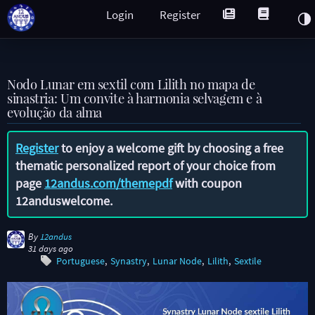
Login
Register
Nodo Lunar em sextil com Lilith no mapa de
sinastria: Um convite à harmonia selvagem e à
evolução da alma
Register
to enjoy a welcome gift by choosing a free
thematic personalized report of your choice from
page
12andus.com/themepdf
with coupon
12anduswelcome
.
By
12andus
31 days ago
Portuguese
Synastry
Lunar Node
Lilith
Sextile