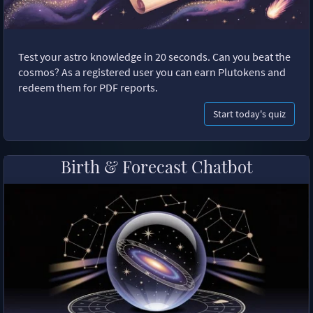
Test your astro knowledge in 20 seconds. Can you beat the
cosmos? As a registered user you can earn Plutokens and
redeem them for PDF reports.
Start today's quiz
Birth & Forecast Chatbot