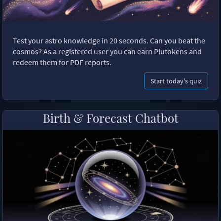
Test your astro knowledge in 20 seconds. Can you beat the
cosmos? As a registered user you can earn Plutokens and
redeem them for PDF reports.
Start today's quiz
Birth & Forecast Chatbot