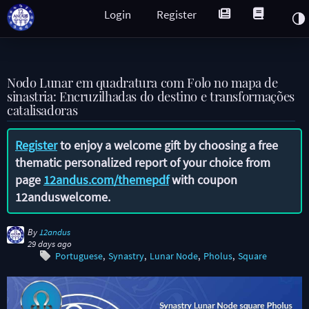
Login
Register
Nodo Lunar em quadratura com Folo no mapa de
sinastria: Encruzilhadas do destino e transformações
catalisadoras
Register
to enjoy a welcome gift by choosing a free
thematic personalized report of your choice from
page
12andus.com/themepdf
with coupon
12anduswelcome
.
By
12andus
29 days ago
Portuguese
Synastry
Lunar Node
Pholus
Square