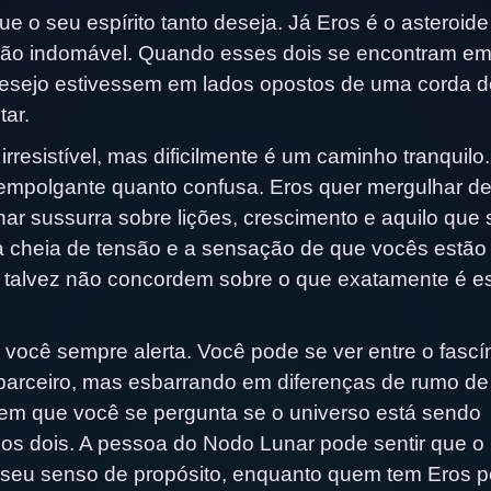
e o seu espírito tanto deseja. Já Eros é o asteroide
paixão indomável. Quando esses dois se encontram e
 desejo estivessem em lados opostos de uma corda d
ar.
rresistível, mas dificilmente é um caminho tranquilo
 empolgante quanto confusa. Eros quer mergulhar d
r sussurra sobre lições, crescimento e aquilo que 
a cheia de tensão e a sensação de que vocês estão
talvez não concordem sobre o que exatamente é e
cê sempre alerta. Você pode se ver entre o fascín
 parceiro, mas esbarrando em diferenças de rumo de
 em que você se pergunta se o universo está sendo
os dois. A pessoa do Nodo Lunar pode sentir que o
 seu senso de propósito, enquanto quem tem Eros 