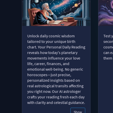
Unlock daily cosmic wisdom
Test 
tailored to your unique birth
secon
chart. Your Personal Daily Reading
cosmo
reveals how today's planetary
can e
movements influence your love
them 
life, career, finances, and
emotional well-being. No generic
horoscopes—just precise,
personalized insights based on
real astrological transits affecting
you right now. Our AI astrologer
crafts your reading fresh each day
with clarity and celestial guidance.
Show