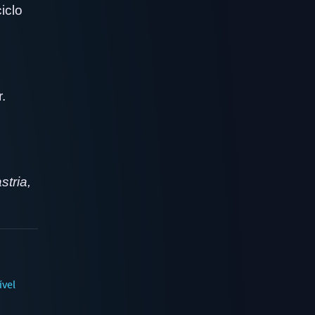
iclo
.
tria,
ível