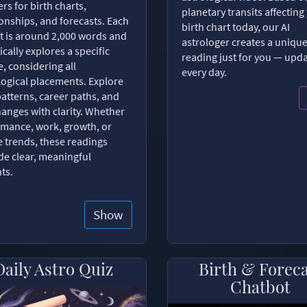
rs for birth charts,
planetary transits affecting
ionships, and forecasts. Each
birth chart today, our AI
t is around 2,000 words and
astrologer creates a uniqu
ically explores a specific
reading just for you — upd
, considering all
every day.
logical placements. Explore
patterns, career paths, and
changes with clarity. Whether
romance, work, growth, or
e trends, these readings
de clear, meaningful
hts.
Show
Daily Astro Quiz
Birth & Forec
Chatbot