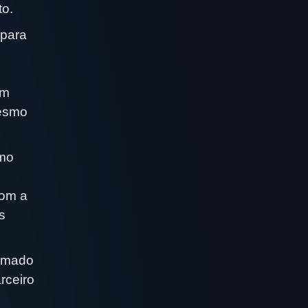
to.
 para
um
mesmo
omo
com a
s
hamado
rceiro