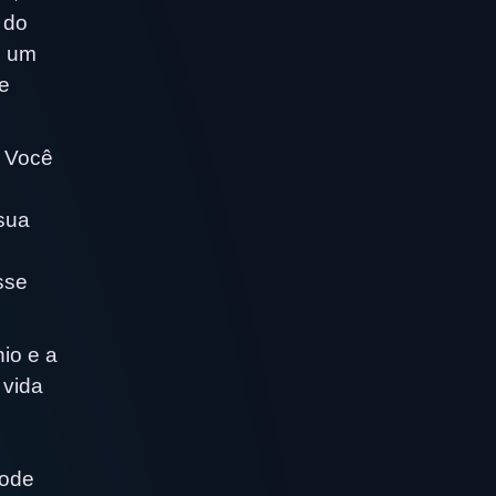
 do
m um
e
. Você
e
sua
sse
io e a
 vida
pode