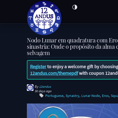
Nodo Lunar em quadratura com Ero
sinastria: Onde o propósito da alma 
selvagem
Register
to enjoy a welcome gift by choosing
12andus.com/themepdf
with coupon
12and
By
12andus
30 days ago
Portuguese
Synastry
Lunar Node
Eros
Squ