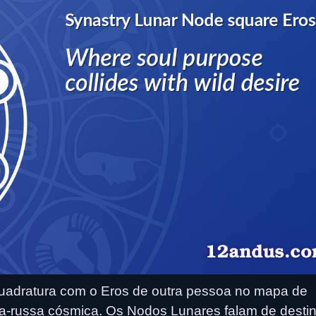
adratura com o Eros de outra pessoa no mapa de
ha-russa cósmica. Os Nodos Lunares falam de destin