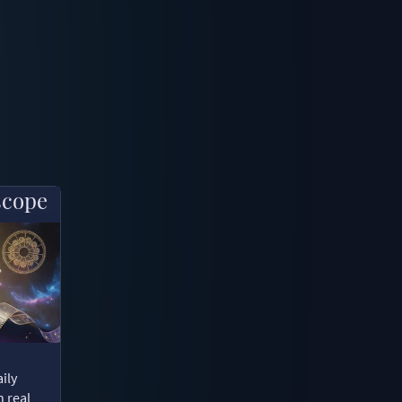
scope
ily
n real