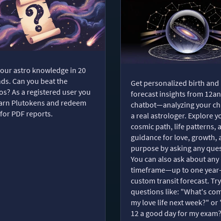
your astro knowledge in 20
ds. Can you beat the
Get personalized birth and
s? As a registered user you
forecast insights from 12an
arn Plutokens and redeem
chatbot—analyzing your cha
for PDF reports.
a real astrologer. Explore y
cosmic path, life patterns, 
guidance for love, growth,
purpose by asking any ques
You can also ask about any
timeframe—up to one year
custom transit forecast. Try
questions like: "What's com
my love life next week?" or 
12 a good day for my exam