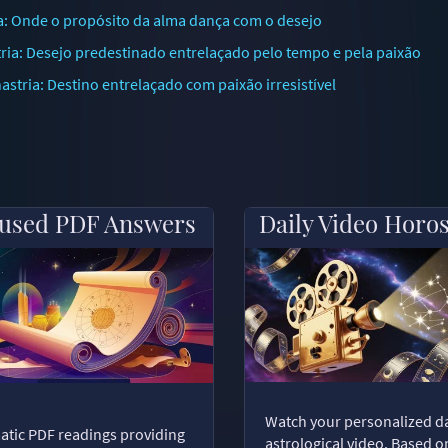
a: Onde o propósito da alma dança com o desejo
ia: Desejo predestinado entrelaçado pelo tempo e pela paixão
tria: Destino entrelaçado com paixão irresistível
used PDF Answers
Daily Video Horo
Watch your personalized da
tic PDF readings providing
astrological video. Based o