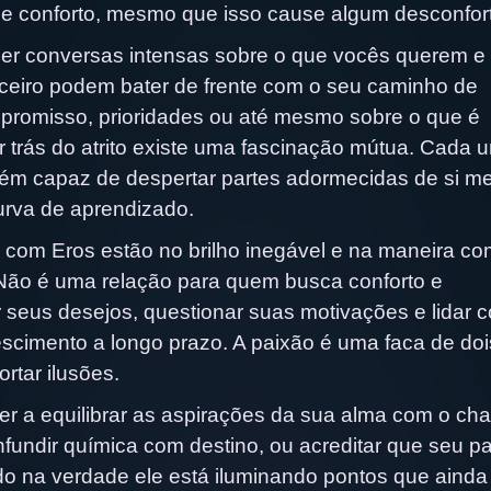
 de conforto, mesmo que isso cause algum desconfor
der conversas intensas sobre o que vocês querem e
ceiro podem bater de frente com o seu caminho de
promisso, prioridades ou até mesmo sobre o que é
r trás do atrito existe uma fascinação mútua. Cada 
guém capaz de despertar partes adormecidas de si 
rva de aprendizado.
 com Eros estão no brilho inegável e na maneira c
Não é uma relação para quem busca conforto e
ar seus desejos, questionar suas motivações e lidar 
rescimento a longo prazo. A paixão é uma faca de doi
tar ilusões.
nder a equilibrar as aspirações da sua alma com o c
onfundir química com destino, ou acreditar que seu pa
o na verdade ele está iluminando pontos que ainda