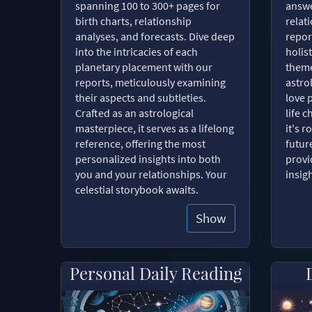
spanning 100 to 300+ pages for
answe
birth charts, relationship
relat
analyses, and forecasts. Dive deep
repor
into the intricacies of each
holist
planetary placement with our
theme
reports, meticulously examining
astro
their aspects and subtleties.
love 
Crafted as an astrological
life 
masterpiece, it serves as a lifelong
it's 
reference, offering the most
futur
personalized insights into both
provi
you and your relationships. Your
insig
celestial storybook awaits.
Show
Personal Daily Reading