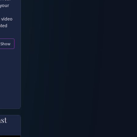
 your
e video
ated
Show
ast