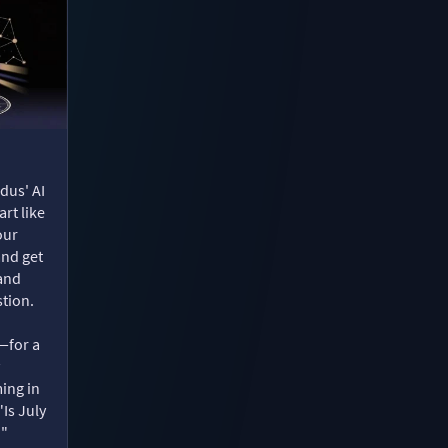
dus' AI
rt like
our
and get
 and
tion.
—for a
ing in
"Is July
?"