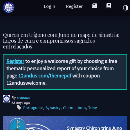
Login
Register
Quíron em trígono com Juno no mapa de sinastria:
Laços de cura e compromissos sagrados
entrelaçados
Register
to enjoy a welcome gift by choosing a free
thematic personalized report of your choice from
page
12andus.com/themepdf
with coupon
12anduswelcome
.
By
12andus
33 days ago
Portuguese
Synastry
Chiron
Juno
Trine