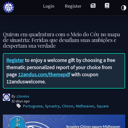
Login
Register
Quíron em quadratura com o Meio do Céu no mapa
de sinastria: Feridas que desafiam suas ambições e
despertam sua verdade
Register
to enjoy a welcome gift by choosing a free
thematic personalized report of your choice from
page
12andus.com/themepdf
with coupon
12anduswelcome
.
By
12andus
32 days ago
Portuguese
Synastry
Chiron
Midheaven
Square