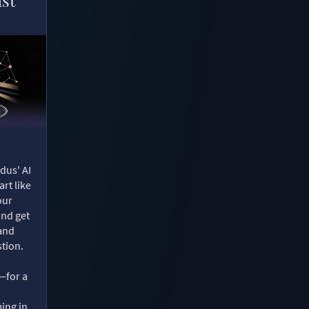
dus' AI
rt like
our
and get
 and
tion.
—for a
ing in