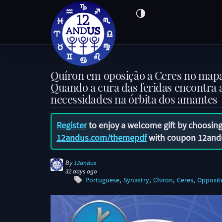
Quíron em oposição a Ceres no mapa 
Quando a cura das feridas encontra 
necessidades na órbita dos amantes
Register
to enjoy a welcome gift by choosing
12andus.com/themepdf
with coupon
12and
By
12andus
32 days ago
Portuguese
Synastry
Chiron
Ceres
Opposit