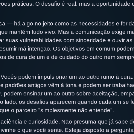
ões práticas. O desafio é real, mas a oportunidade 
ca — há algo no jeito como as necessidades e ferid
que mantém tudo vivo. Mas a comunicação exige ma
r suas vulnerabilidades com sinceridade e ouvir as
 presumir má intenção. Os objetivos em comum pode
intos de cura de um e de cuidado do outro nem semp
 Vocês podem impulsionar um ao outro rumo à cura,
e padrões antigos vêm à tona e podem ser trabalha
r, podem ensinar um ao outro sobre aceitação, empa
tro lado, os desafios aparecem quando cada um se f
 que o parceiro "simplesmente não entende".
paciência e curiosidade. Não presuma que já sabe d
ivinhe o que você sente. Esteja disposto a pergunta