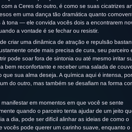
e com a Ceres do outro, é como se suas cicatrizes a
presos em uma dança tão dramática quanto comoven
 à tona — ele convida vocês dois a encontrarem no
ndo a vontade é se fechar ou resistir.
e criar uma dinâmica de atração e repulsão bastan
justamente onde mais precisa de cura, seu parceiro 
trir pode soar fora de sintonia ou até mesmo irritar s
da bem reconfortante e receber uma salada de couv
 que sua alma deseja. A química aqui é intensa, po
s um do outro, mas também se desafiam na forma c
 manifestar em momentos em que você se sente
ente quando o parceiro tenta ajudar de um jeito qu
a a dia, pode ser difícil alinhar as ideias de como o
e vocês pode querer um carinho suave, enquanto o 