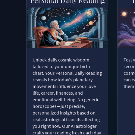
Unlock daily cosmic wisdom
Test 
tailored to your unique birth
secon
chart. Your Personal Daily Reading
cosmo
reveals how today's planetary
can e
movements influence your love
them 
life, career, finances, and
emotional well-being. No generic
horoscopes—just precise,
personalized insights based on
real astrological transits affecting
you right now. Our AI astrologer
crafts your reading fresh each day