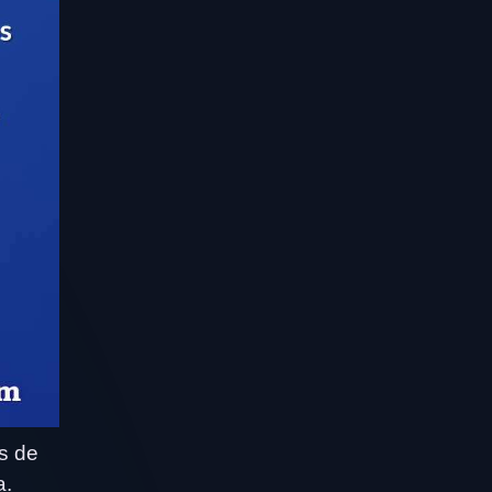
s de
a.