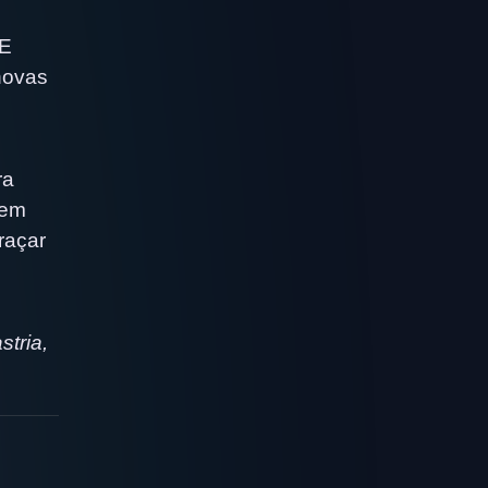
 E
novas
ra
rem
raçar
tria,