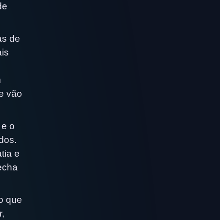
de
as de
is
m
re vão
 e o
dos.
tia e
echa
o que
r,