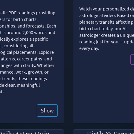
Watch your personalized da
tic PDF readings providing
astrological video. Based o
rs for birth charts,
planetary transits affecting
ionships, and forecasts. Each
birth chart today, our AI
t is around 2,000 words and
astrologer creates a uniqu
ically explores a specific
reading just for you — upd
, considering all
every day.
logical placements. Explore
patterns, career paths, and
changes with clarity. Whether
romance, work, growth, or
e trends, these readings
de clear, meaningful
hts.
Show
Daily Astro Quiz
Birth & Forec