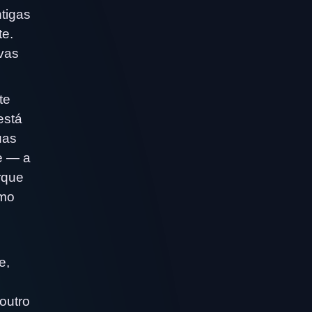
ntigas
te.
vas
te
está
uas
e — a
rque
omo
e,
outro