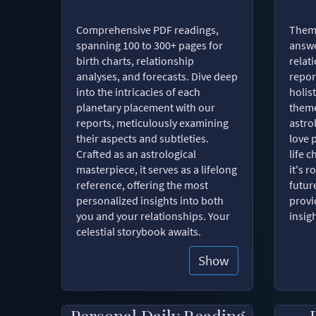
Comprehensive PDF readings,
Thema
spanning 100 to 300+ pages for
answe
birth charts, relationship
relat
analyses, and forecasts. Dive deep
repor
into the intricacies of each
holist
planetary placement with our
theme
reports, meticulously examining
astro
their aspects and subtleties.
love 
Crafted as an astrological
life 
masterpiece, it serves as a lifelong
it's 
reference, offering the most
futur
personalized insights into both
provi
you and your relationships. Your
insig
celestial storybook awaits.
Show
Personal Daily Reading