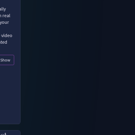
ily
n real
 your
e video
ated
Show
ast