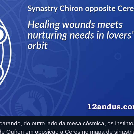
carando, do outro lado da mesa cósmica, os instinto
 de Quíron em oposição a Ceres no mapa de sinastri