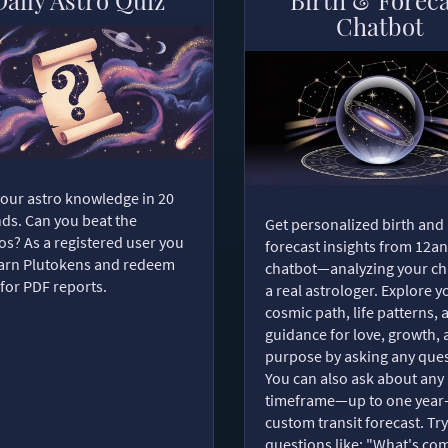
Chatbot
your astro knowledge in 20
ds. Can you beat the
Get personalized birth and
s? As a registered user you
forecast insights from 12an
arn Plutokens and redeem
chatbot—analyzing your cha
for PDF reports.
a real astrologer. Explore y
cosmic path, life patterns, 
guidance for love, growth,
purpose by asking any ques
You can also ask about any
timeframe—up to one year
custom transit forecast. Try
questions like: "What's com