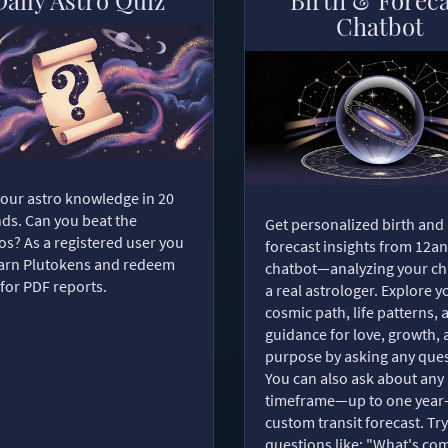
Chatbot
your astro knowledge in 20
ds. Can you beat the
Get personalized birth and
s? As a registered user you
forecast insights from 12an
arn Plutokens and redeem
chatbot—analyzing your cha
for PDF reports.
a real astrologer. Explore y
cosmic path, life patterns, 
guidance for love, growth,
purpose by asking any ques
You can also ask about any
timeframe—up to one year
custom transit forecast. Try
questions like: "What's com