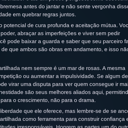
bremesa antes do jantar e não sente vergonha diss
dade em quebrar regras juntos.
o potencial de cura profunda e aceitação mútua. Vo
poder, abraçar as imperfeições e viver sem pedir
cê pode baixar a guarda e saber que seu parceiro f
l de que ambos são obras em andamento, e isso nã
mpartilhada nem sempre é um mar de rosas. A mesma
mpetição ou aumentar a impulsividade. Se algum de
pode virar uma disputa para ver quem consegue ir ma
estidade são seus melhores aliados aqui, permitindo
 para o crescimento, não para o drama.
liberdade que ele oferece, mas lembre-se de se anc
tilhada como ferramenta para construir confiança 
titudes irresponsáveis. Honrem as partes um do out