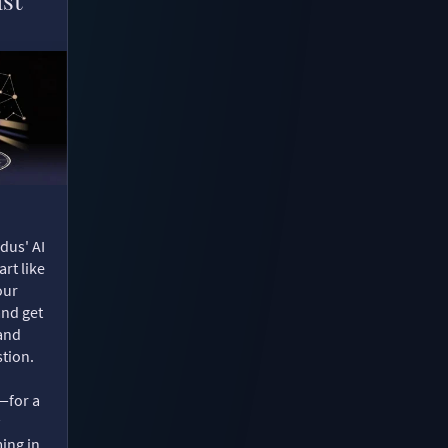
dus' AI
rt like
our
and get
 and
tion.
—for a
ing in