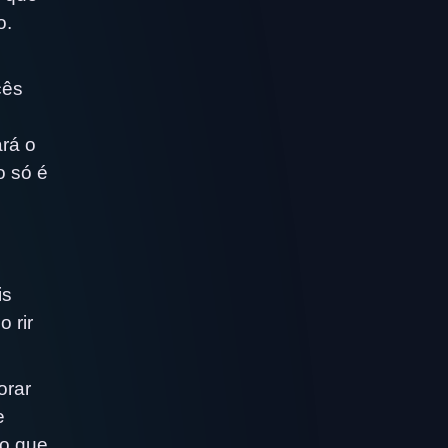
o.
cês
ará o
o só é
is
 rir
orar
e
ro que