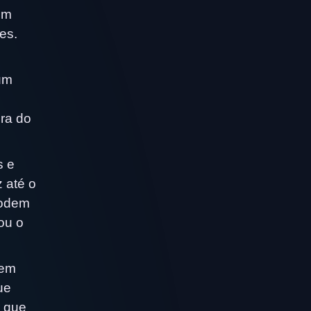
um
es.
um
ora do
s e
 até o
podem
ou o
tem
ue
r que