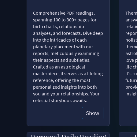
Comprehensive PDF readings,
Thema
spanning 100 to 300+ pages for
answe
birth charts, relationship
relat
analyses, and forecasts. Dive deep
repor
into the intricacies of each
holist
planetary placement with our
theme
reports, meticulously examining
astro
their aspects and subtleties.
love 
Crafted as an astrological
life 
masterpiece, it serves as a lifelong
it's 
reference, offering the most
futur
personalized insights into both
provi
you and your relationships. Your
insig
celestial storybook awaits.
Show
Personal Daily Reading