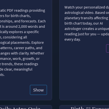
Watch your personalized da
tic PDF readings providing
astrological video. Based o
rs for birth charts,
planetary transits affecting
ionships, and forecasts. Each
birth chart today, our AI
t is around 2,000 words and
astrologer creates a uniqu
ically explores a specific
reading just for you — upd
, considering all
every day.
logical placements. Explore
patterns, career paths, and
changes with clarity. Whether
romance, work, growth, or
e trends, these readings
de clear, meaningful
hts.
Show
Daily Astro Quiz
Birth & Forec