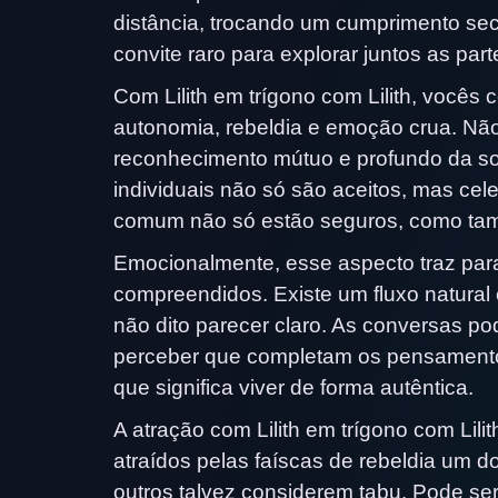
distância, trocando um cumprimento se
convite raro para explorar juntos as pa
Com Lilith em trígono com Lilith, você
autonomia, rebeldia e emoção crua. Não
reconhecimento mútuo e profundo da so
individuais não só são aceitos, mas cel
comum não só estão seguros, como tamb
Emocionalmente, esse aspecto traz pa
compreendidos. Existe um fluxo natural 
não dito parecer claro. As conversas p
perceber que completam os pensamentos
que significa viver de forma autêntica.
A atração com Lilith em trígono com Li
atraídos pelas faíscas de rebeldia um 
outros talvez considerem tabu. Pode ser