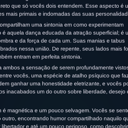
creto que só vocês dois entendem. Esse aspecto é 
rtes mais primais e indomadas das suas personalidad
s compartilham uma sintonia em como experimentam
 é aquela dança educada da atração superficial; é 
mbra e da força de cada um. Suas manias e tabus
ebrados nessa união. De repente, seus lados mais f
ém entram em perfeita sintonia.
ra ambos a sensação de serem profundamente visto
entre vocês, uma espécie de atalho psíquico que faz
odem ganhar uma honestidade eletrizante, e vocês 
 inacabados um do outro sobre liberdade, desejo 
lith é magnética e um pouco selvagem. Vocês se sen
do outro, encontrando humor compartilhado naquilo q
 libertador e até um pouco perigoso, como descobri