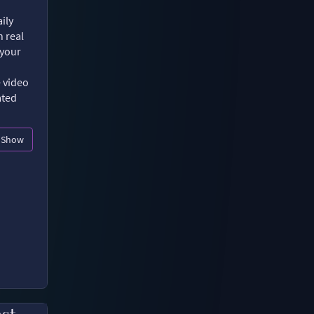
ily
n real
 your
e video
ated
Show
ast