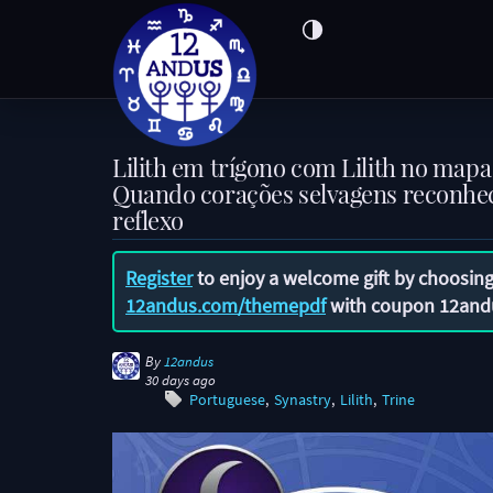
Lilith em trígono com Lilith no mapa 
Quando corações selvagens reconhe
reflexo
Register
to enjoy a welcome gift by choosing
12andus.com/themepdf
with coupon
12and
By
12andus
30 days ago
Portuguese
Synastry
Lilith
Trine