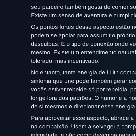
seu parceiro também gosta de comer so
Existe um senso de aventura e cumplici
Os pontos fortes desse aspecto estão n
podem se apoiar para assumir o próprio 
desculpas. É o tipo de conexão onde vo
mesmo. Existe um entendimento natura
tolerado, mas incentivado.
No entanto, tanta energia de Lilith co
sintonia que une pode também gerar co
vocês estiver rebelde só por rebeldia, 
longe fora dos padrões. O humor e a hon
de si mesmos e direcionar essa energia
Para aproveitar esse aspecto, abrace a 
na compaixão. Usem a selvageria compar
intimidade, e não como desculpa para a