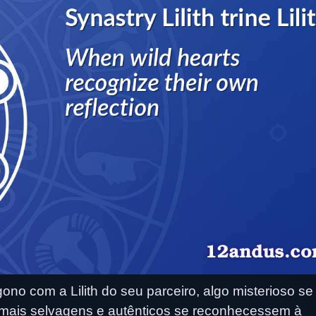
no com a Lilith do seu parceiro, algo misterioso se 
s mais selvagens e autênticos se reconhecessem à