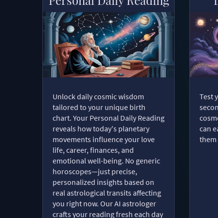
Unlock daily cosmic wisdom
Test 
tailored to your unique birth
secon
chart. Your Personal Daily Reading
cosmo
reveals how today's planetary
can e
movements influence your love
them 
life, career, finances, and
emotional well-being. No generic
horoscopes—just precise,
personalized insights based on
real astrological transits affecting
you right now. Our AI astrologer
crafts your reading fresh each day