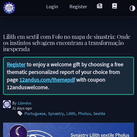
Login
Register
Lilith em sextil com Folo no mapa de sinastria: Onde
os instintos selvagens encontram a transformação
inesperada
Register
to enjoy a welcome gift by choosing a free
thematic personalized report of your choice from
page
12andus.com/themepdf
with coupon
12anduswelcome
.
By
12andus
31 days ago
Portuguese
Synastry
Lilith
Pholus
Sextile