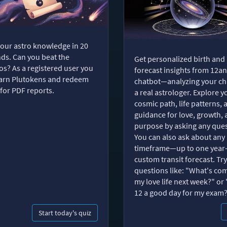
your astro knowledge in 20
ds. Can you beat the
Get personalized birth and
s? As a registered user you
forecast insights from 12an
arn Plutokens and redeem
chatbot—analyzing your cha
for PDF reports.
a real astrologer. Explore y
cosmic path, life patterns, 
guidance for love, growth,
purpose by asking any ques
You can also ask about any
timeframe—up to one year
custom transit forecast. Try
questions like: "What's com
my love life next week?" or 
12 a good day for my exam
Start today's quiz