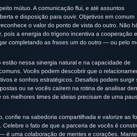
eito mútuo. A comunicação flui, e até assuntos
erta e disposição para ouvir. Objetivos em comum
reconhece o valor do ponto de vista do outro. Não h
, pois a energia do trígono incentiva a cooperação 
gar completando as frases um do outro — ou pelo 
 estão nessa sinergia natural e na capacidade de
s comuns. Vocês podem descobrir que o relacioname
tivos e sonhos estratégicos. Desafios podem surgir
postas ou se vocês caírem na rotina de analisar de
é os melhores times de ideias precisam de uma pau
, confie na sabedoria compartilhada e valorize as f
lebre o fato de que a parceria de vocês é constr
 — é uma colaboração de mentes e corações. Mant