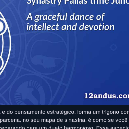
a e do pensamento estratégico, forma um trígono co
parceria, no seu mapa de sinastria, é como se você
preparando para um dueto harmonioso. Esse aspect