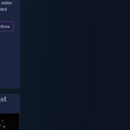
e video
ated
Show
ast