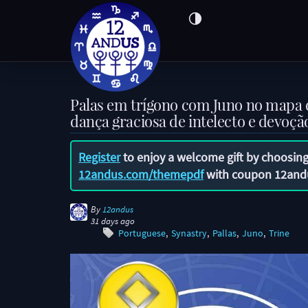
Palas em trígono com Juno no mapa 
dança graciosa de intelecto e devoçã
Register
to enjoy a welcome gift by choosing
12andus.com/themepdf
with coupon
12and
By
12andus
31 days ago
Portuguese
Synastry
Pallas
Juno
Trine