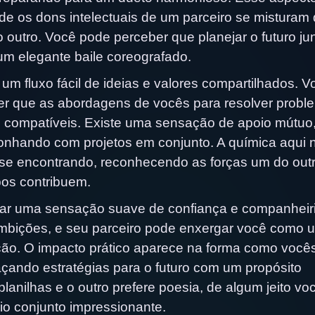
e os dons intelectuais de um parceiro se misturam
o outro. Você pode perceber que planejar o futuro ju
m elegante baile coreografado.
um fluxo fácil de ideias e valores compartilhados. V
er que as abordagens de vocês para resolver probl
e compatíveis. Existe uma sensação de apoio mútuo,
 sonhando com projetos em conjunto. A química aqui 
s se encontrando, reconhecendo as forças um do out
os contribuem.
iar uma sensação suave de confiança e companheir
mbições, e seu parceiro pode enxergar você como 
ção. O impacto prático aparece na forma como você
açando estratégias para o futuro com um propósito
lanilhas e o outro prefere poesia, de algum jeito vo
io conjunto impressionante.