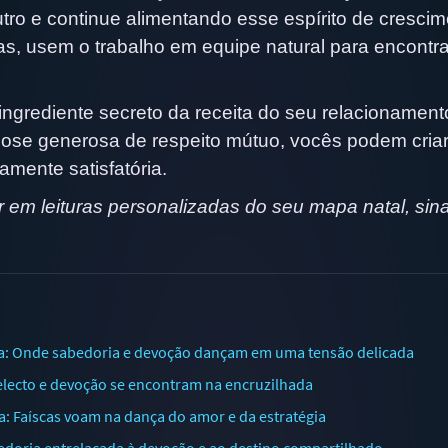
utro e continue alimentando esse espírito de cresci
s, usem o trabalho em equipe natural para encontra
ngrediente secreto da receita do seu relacionament
se generosa de respeito mútuo, vocês podem cria
amente satisfatória.
em leituras personalizadas do seu mapa natal, sinas
ia: Onde sabedoria e devoção dançam em uma tensão delicada
telecto e devoção se encontram na encruzilhada
: Faíscas voam na dança do amor e da estratégia
bedoria entrelaçada à devoção e ao destino compartilhado