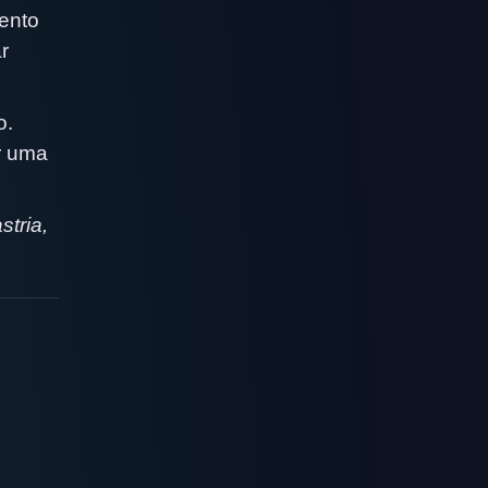
mento
r
o.
r uma
tria,