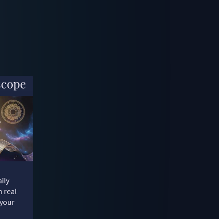
scope
ily
n real
 your