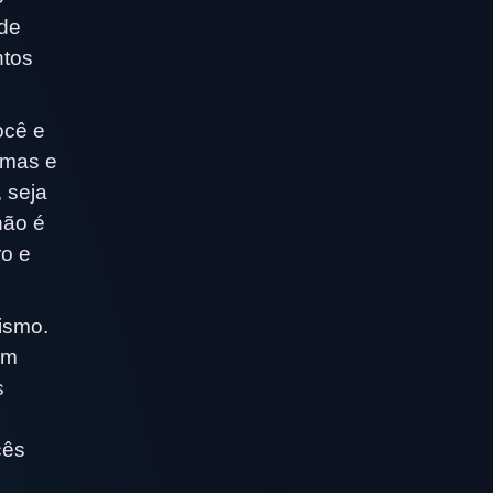
 de
ntos
ocê e
emas e
 seja
não é
ro e
ismo.
um
s
cês