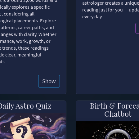
astrologer creates a uniqu
ically explores a specific
reading just for you — upd
, considering all
every day.
logical placements. Explore
patterns, career paths, and
changes with clarity. Whether
romance, work, growth, or
e trends, these readings
de clear, meaningful
hts.
Show
Daily Astro Quiz
Birth & Forec
Chatbot