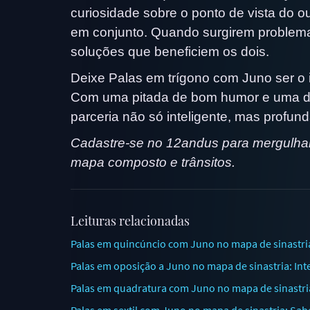
curiosidade sobre o ponto de vista do o
em conjunto. Quando surgirem problema
soluções que beneficiem os dois.
Deixe Palas em trígono com Juno ser o i
Com uma pitada de bom humor e uma do
parceria não só inteligente, mas profund
Cadastre-se no 12andus para mergulhar 
mapa composto e trânsitos.
Leituras relacionadas
Palas em quincúncio com Juno no mapa de sinastr
Palas em oposição a Juno no mapa de sinastria: In
Palas em quadratura com Juno no mapa de sinastria
Palas em sextil com Juno no mapa de sinastria: Sa