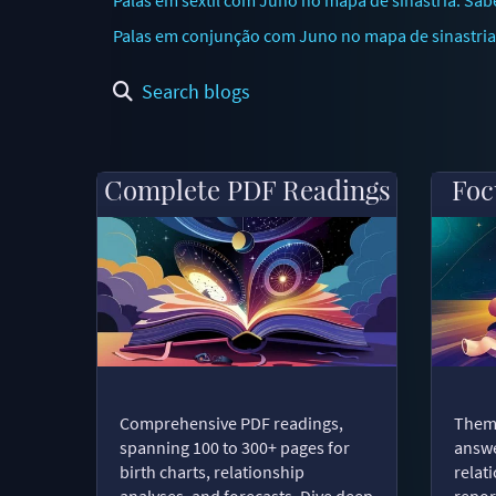
Palas em conjunção com Juno no mapa de sinastria: 
Search blogs
Complete PDF Readings
Foc
Comprehensive PDF readings,
Thema
spanning 100 to 300+ pages for
answe
birth charts, relationship
relat
analyses, and forecasts. Dive deep
repor