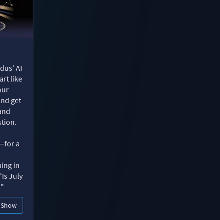
dus' AI
rt like
our
and get
 and
tion.
—for a
ing in
"Is July
?"
Show