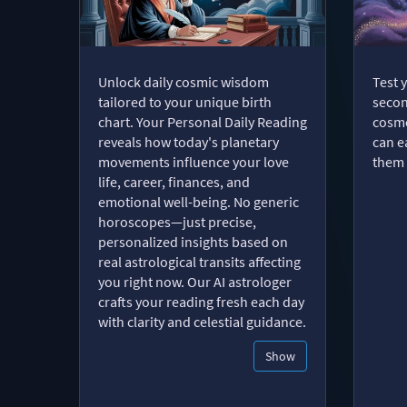
Unlock daily cosmic wisdom
Test 
tailored to your unique birth
secon
chart. Your Personal Daily Reading
cosmo
reveals how today's planetary
can e
movements influence your love
them 
life, career, finances, and
emotional well-being. No generic
horoscopes—just precise,
personalized insights based on
real astrological transits affecting
you right now. Our AI astrologer
crafts your reading fresh each day
with clarity and celestial guidance.
Show