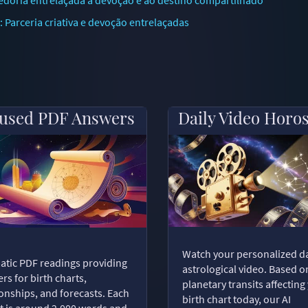
Parceria criativa e devoção entrelaçadas
used PDF Answers
Daily Video Horo
Watch your personalized da
tic PDF readings providing
astrological video. Based o
rs for birth charts,
planetary transits affecting
ionships, and forecasts. Each
birth chart today, our AI
t is around 2,000 words and