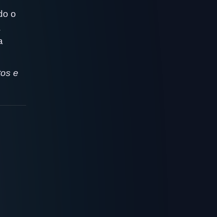
do o
a
a
tos e