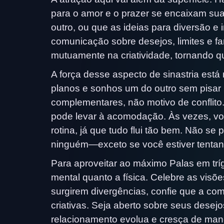
para o amor e o prazer se encaixam su
outro, ou que as ideias para diversão 
comunicação sobre desejos, limites e fa
mutuamente na criatividade, tornando q
A força desse aspecto de sinastria es
planos e sonhos um do outro sem pisar 
complementares, não motivo de conflito.
pode levar à acomodação. Às vezes, vo
rotina, já que tudo flui tão bem. Não se
ninguém—exceto se você estiver tentand
Para aproveitar ao máximo Palas em tr
mental quanto a física. Celebre as vis
surgirem divergências, confie que a com
criativas. Seja aberto sobre seus desejo
relacionamento evolua e cresça de mane