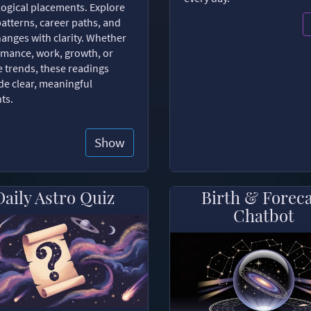
logical placements. Explore
patterns, career paths, and
changes with clarity. Whether
romance, work, growth, or
e trends, these readings
de clear, meaningful
hts.
Show
Daily Astro Quiz
Birth & Forec
Chatbot