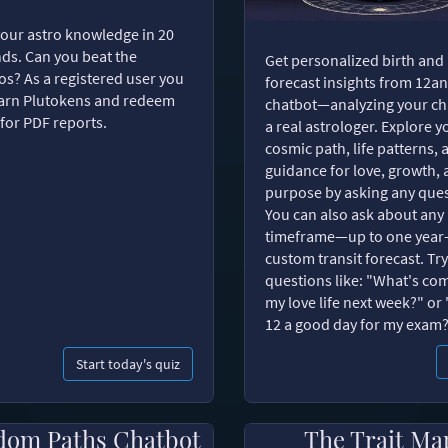
your astro knowledge in 20
ds. Can you beat the
Get personalized birth and
s? As a registered user you
forecast insights from 12an
arn Plutokens and redeem
chatbot—analyzing your cha
for PDF reports.
a real astrologer. Explore y
cosmic path, life patterns, 
guidance for love, growth,
purpose by asking any ques
You can also ask about any
timeframe—up to one year
custom transit forecast. Try
questions like: "What's com
my love life next week?" or 
12 a good day for my exam
Start today's quiz
dom Paths Chatbot
The Trait Ma