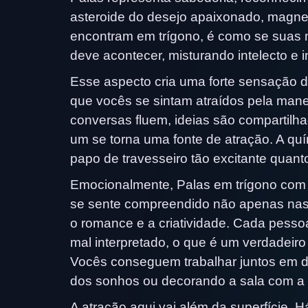
asteroide do desejo apaixonado, magnet
encontram em trígono, é como se suas
deve acontecer, misturando intelecto e 
Esse aspecto cria uma forte sensação de
que vocês se sintam atraídos pela mane
conversas fluem, ideias são compartilh
um se torna uma fonte de atração. A qu
papo de travesseiro tão excitante quanto
Emocionalmente, Palas em trígono com 
se sente compreendido não apenas na
o romance e a criatividade. Cada pess
mal interpretado, o que é um verdadeir
Vocês conseguem trabalhar juntos em d
dos sonhos ou decorando a sala com a d
A atração aqui vai além da superfície.