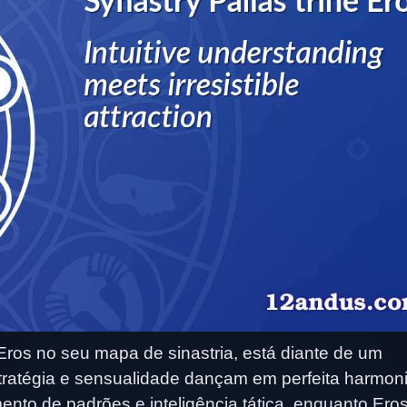
ros no seu mapa de sinastria, está diante de um
tratégia e sensualidade dançam em perfeita harmoni
nto de padrões e inteligência tática, enquanto Eros