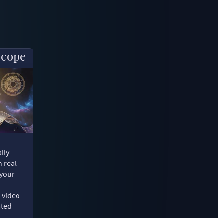
scope
ily
n real
 your
e video
ated