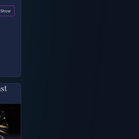
Show
ast