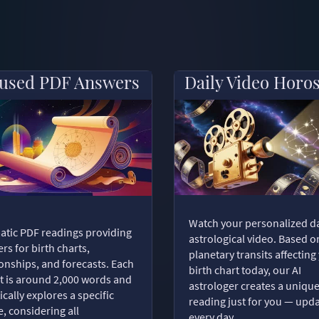
used PDF Answers
Daily Video Horo
Watch your personalized da
tic PDF readings providing
astrological video. Based o
rs for birth charts,
planetary transits affecting
ionships, and forecasts. Each
birth chart today, our AI
t is around 2,000 words and
astrologer creates a uniqu
ically explores a specific
reading just for you — upd
, considering all
every day.