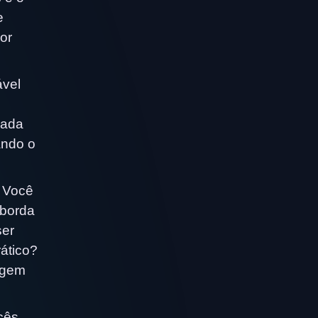
e
or
ável
cada
ando o
. Você
aborda
ser
ático?
agem
cês