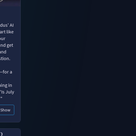
dus' AI
rt like
our
and get
 and
tion.
—for a
ing in
"Is July
?"
Show
p