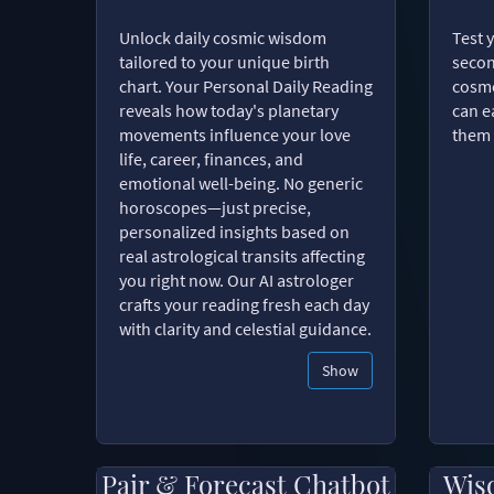
Unlock daily cosmic wisdom
Test 
tailored to your unique birth
secon
chart. Your Personal Daily Reading
cosmo
reveals how today's planetary
can e
movements influence your love
them 
life, career, finances, and
emotional well-being. No generic
horoscopes—just precise,
personalized insights based on
real astrological transits affecting
you right now. Our AI astrologer
crafts your reading fresh each day
with clarity and celestial guidance.
Show
Pair & Forecast Chatbot
Wis