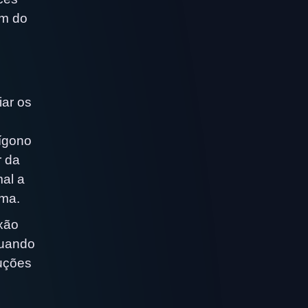
um do
iar os
rígono
r da
mal a
lma.
xão
Quando
luções