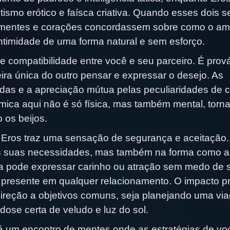
ismo erótico e faísca criativa. Quando esses dois s
 mentes e corações concordassem sobre como o am
intimidade de uma forma natural e sem esforço.
 compatibilidade entre você e seu parceiro. É prov
ira única do outro pensar e expressar o desejo. As
adas e a apreciação mútua pelas peculiaridades de 
ímica aqui não é só física, mas também mental, torn
 os beijos.
Eros traz uma sensação de segurança e aceitação
s suas necessidades, mas também na forma como 
oa pode expressar carinho ou atração sem medo de 
o presente em qualquer relacionamento. O impacto pr
ireção a objetivos comuns, seja planejando uma vi
ose certa de veludo e luz do sol.
 Há um encontro de mentes onde as estratégias de vo