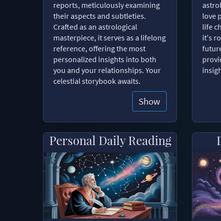
reports, meticulously examining
astro
their aspects and subtleties.
love 
Crafted as an astrological
life 
masterpiece, it serves as a lifelong
it's 
reference, offering the most
futur
personalized insights into both
provi
you and your relationships. Your
insig
celestial storybook awaits.
Show
Personal Daily Reading