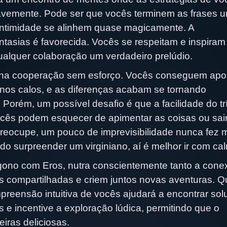
avemente. Pode ser que vocês terminem as frases 
e intimidade se alinhem quase magicamente. A
ntasias é favorecida. Vocês se respeitam e inspiram
ualquer colaboração um verdadeiro prelúdio.
tá na cooperação sem esforço. Vocês conseguem apo
nos calos, e as diferenças acabam se tornando
 Porém, um possível desafio é que a facilidade do t
cês podem esquecer de apimentar as coisas ou sai
 preocupe, um pouco de imprevisibilidade nunca fez 
o surpreender um virginiano, aí é melhor ir com ca
ígono com Eros, nutra conscientemente tanto a cone
ões compartilhadas e criem juntos novas aventuras. 
preensão intuitiva de vocês ajudará a encontrar so
s e incentive a exploração lúdica, permitindo que o
iras deliciosas.