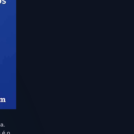
a.
 é o