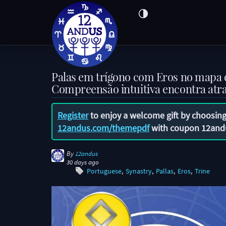
Palas em trígono com Eros no mapa d
Compreensão intuitiva encontra atraç
Register
to enjoy a welcome gift by choosing
12andus.com/themepdf
with coupon
12and
By
12andus
30 days ago
Portuguese
Synastry
Pallas
Eros
Trine