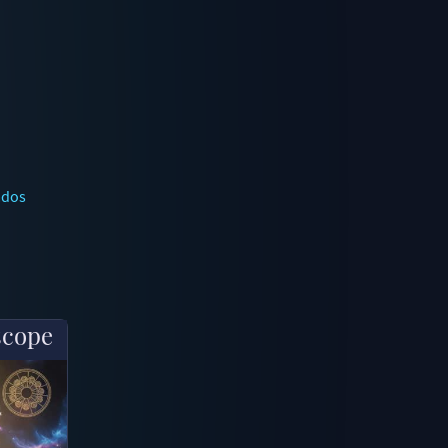
ados
scope