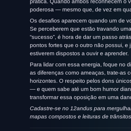
prática. Quando ambos reconhecem o va
poderosa — mesmo que, de vez em qua
Os desafios aparecem quando um de voc
Se perceberem que estão travando uma 
“sucesso”, é hora de dar um passo atrá
pontos fortes que o outro não possui, 
estiverem dispostos a ouvir e aprender.
Para lidar com essa energia, foque no 
as diferenças como ameaças, trate-as c
horizontes. O respeito pelos dons úni
— e quem sabe até um bom humor dian
transformar essa oposição em uma danç
Cadastre-se no 12andus para mergulhar 
mapas compostos e leituras de trânsitos