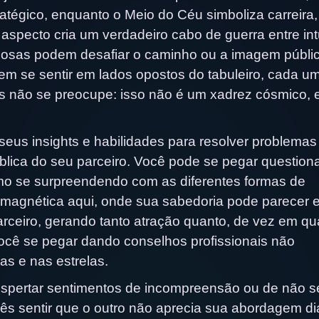
ratégico, enquanto o Meio do Céu simboliza carreira,
aspecto cria um verdadeiro cabo de guerra entre in
osas podem desafiar o caminho ou a imagem públi
em se sentir em lados opostos do tabuleiro, cada u
 não se preocupe: isso não é um xadrez cósmico, 
eus insights e habilidades para resolver problemas
lica do seu parceiro. Você pode se pegar questio
smo se surpreendendo com as diferentes formas de
 magnética aqui, onde sua sabedoria pode parecer 
rceiro, gerando tanto atração quanto, de vez em q
ocê se pegar dando conselhos profissionais não
as e nas estrelas.
spertar sentimentos de incompreensão ou de não s
ês sentir que o outro não aprecia sua abordagem di