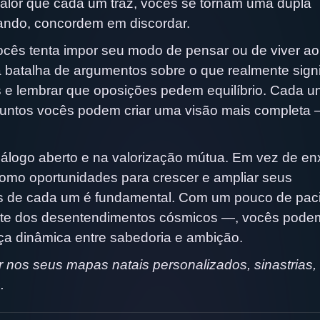
lor que cada um traz, vocês se tornam uma dupla
ndo, concordem em discordar.
ês tenta impor seu modo de pensar ou de viver ao 
batalha de argumentos sobre o que realmente signi
s e lembrar que oposições pedem equilíbrio. Cada 
e juntos vocês podem criar uma visão mais completa
diálogo aberto e na valorização mútua. Em vez de en
omo oportunidades para crescer e ampliar seus
cos de cada um é fundamental. Com um pouco de pac
te dos desentendimentos cósmicos —, vocês pode
a dinâmica entre sabedoria e ambição.
nos seus mapas natais personalizados, sinastrias,
.