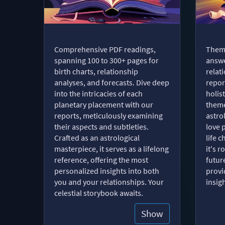
Comprehensive PDF readings,
Thema
spanning 100 to 300+ pages for
answe
birth charts, relationship
relat
analyses, and forecasts. Dive deep
repor
into the intricacies of each
holist
planetary placement with our
theme
reports, meticulously examining
astro
their aspects and subtleties.
love 
Crafted as an astrological
life 
masterpiece, it serves as a lifelong
it's 
reference, offering the most
futur
personalized insights into both
provi
you and your relationships. Your
insig
celestial storybook awaits.
Show