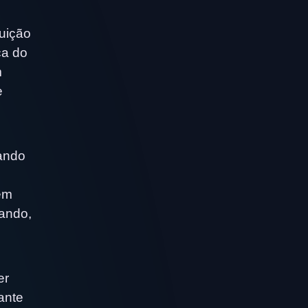
tuição
ca do
m
e
nando
em
uando,
er
ante