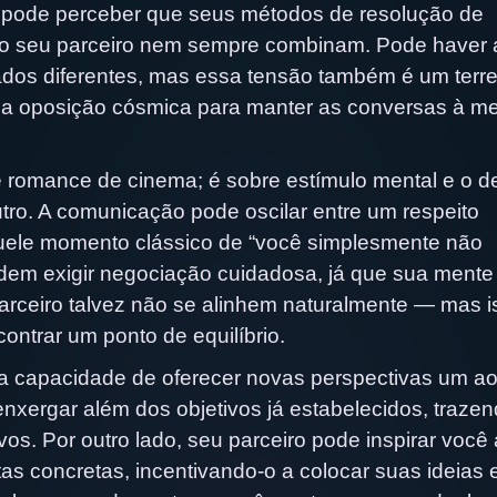
cê pode perceber que seus métodos de resolução de
 do seu parceiro nem sempre combinam. Pode haver 
dos diferentes, mas essa tensão também é um terr
uma oposição cósmica para manter as conversas à m
 romance de cinema; é sobre estímulo mental e o d
ro. A comunicação pode oscilar entre um respeito
aquele momento clássico de “você simplesmente não
em exigir negociação cuidadosa, já que sua mente
parceiro talvez não se alinhem naturalmente — mas i
ntrar um ponto de equilíbrio.
na capacidade de oferecer novas perspectivas um a
enxergar além dos objetivos já estabelecidos, traze
vos. Por outro lado, seu parceiro pode inspirar você 
stas concretas, incentivando-o a colocar suas ideias