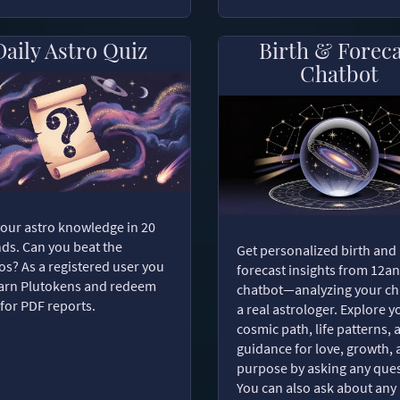
Daily Astro Quiz
Birth & Forec
Chatbot
your astro knowledge in 20
ds. Can you beat the
Get personalized birth and
s? As a registered user you
forecast insights from 12an
arn Plutokens and redeem
chatbot—analyzing your cha
for PDF reports.
a real astrologer. Explore y
cosmic path, life patterns, 
guidance for love, growth,
purpose by asking any ques
You can also ask about any