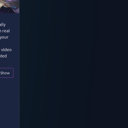
ily
n real
 your
e video
ated
Show