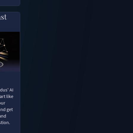
ast
dus' AI
rt like
our
and get
 and
tion.