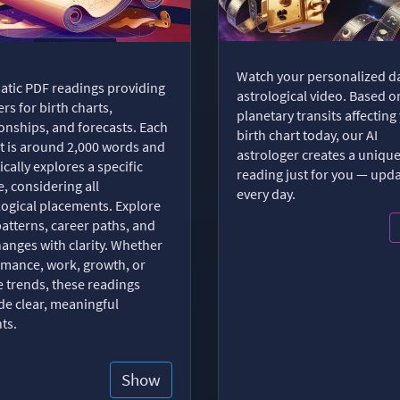
Watch your personalized da
tic PDF readings providing
astrological video. Based o
rs for birth charts,
planetary transits affecting
ionships, and forecasts. Each
birth chart today, our AI
t is around 2,000 words and
astrologer creates a uniqu
ically explores a specific
reading just for you — upd
, considering all
every day.
logical placements. Explore
patterns, career paths, and
changes with clarity. Whether
romance, work, growth, or
e trends, these readings
de clear, meaningful
hts.
Show