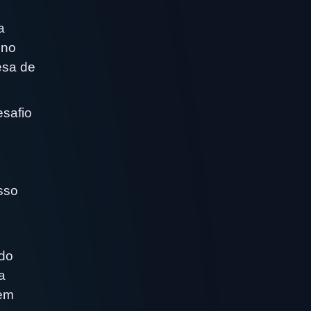
a
eno
esa de
esafio
sso
o
ndo
a
 em