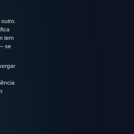
outro.
fica
um tem
 — se
xergar
iência
m