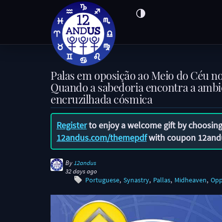
Palas em oposição ao Meio do Céu no
Quando a sabedoria encontra a amb
encruzilhada cósmica
Register
to enjoy a welcome gift by choosing
12andus.com/themepdf
with coupon
12and
By
12andus
32 days ago
Portuguese
Synastry
Pallas
Midheaven
Opp