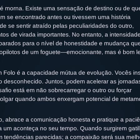
e é morna. Existe uma sensação de destino ou de qu
sem se encontrado antes ou tivessem uma história
e se sentir atraído pelas peculiaridades do outro,
os de virada importantes. No entanto, a intensidad
eparados para o nível de honestidade e mudança qu
opilotos de um foguete—emocionante, mas é bom le
m Folo é a capacidade mútua de evolução. Vocês in
r o desconhecido. Juntos, podem acelerar as jornada
afio está em não sobrecarregar o outro ou forçar
mpolgar quando ambos enxergam potencial de metam
, abrace a comunicação honesta e pratique a paciê
a um aconteça no seu tempo. Quando surgirem gati
m tendências parecidas; a compaixão será sua melh