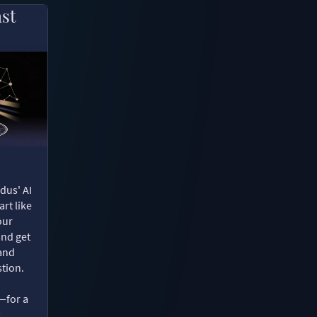
ast
dus' AI
rt like
our
and get
 and
tion.
—for a