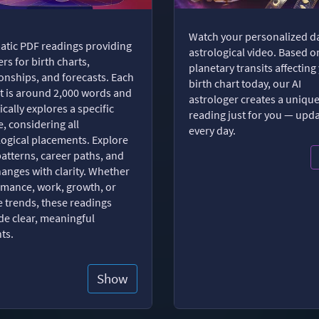
Watch your personalized da
tic PDF readings providing
astrological video. Based o
rs for birth charts,
planetary transits affecting
ionships, and forecasts. Each
birth chart today, our AI
t is around 2,000 words and
astrologer creates a uniqu
ically explores a specific
reading just for you — upd
, considering all
every day.
logical placements. Explore
patterns, career paths, and
changes with clarity. Whether
romance, work, growth, or
e trends, these readings
de clear, meaningful
hts.
Show