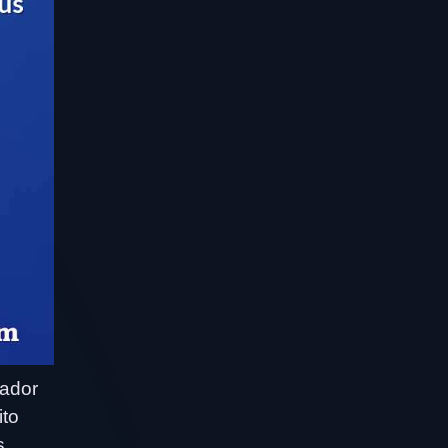
sador
ito
s