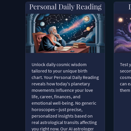
Personal Daily Reading
Unlock daily cosmic wisdom
Test 
tailored to your unique birth
secon
chart. Your Personal Daily Reading
cosmo
reveals how today's planetary
can e
movements influence your love
them 
life, career, finances, and
emotional well-being. No generic
horoscopes—just precise,
personalized insights based on
real astrological transits affecting
you right now. Our AI astrologer