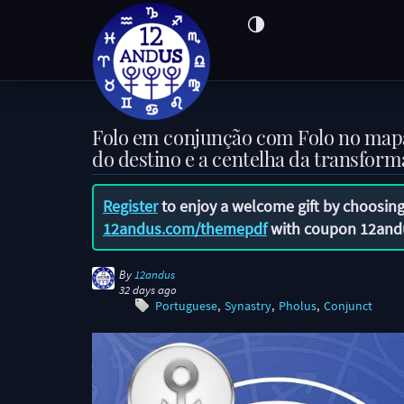
Folo em conjunção com Folo no mapa 
do destino e a centelha da transfor
Register
to enjoy a welcome gift by choosing
12andus.com/themepdf
with coupon
12and
By
12andus
32 days ago
Portuguese
Synastry
Pholus
Conjunct