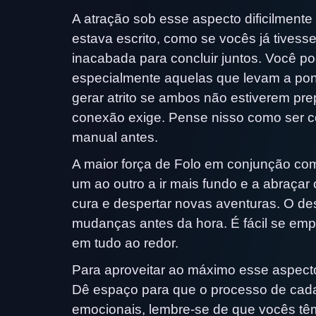
A atração sob esse aspecto dificilment
estava escrito, como se vocês já tives
inacabada para concluir juntos. Você pod
especialmente aquelas que levam a pont
gerar atrito se ambos não estiverem pr
conexão exige. Pense nisso como ser c
manual antes.
A maior força de Folo em conjunção co
um ao outro a ir mais fundo e a abraça
cura e despertar novas aventuras. O des
mudanças antes da hora. É fácil se e
em tudo ao redor.
Para aproveitar ao máximo esse aspecto
Dê espaço para que o processo de cad
emocionais, lembre-se de que vocês tê