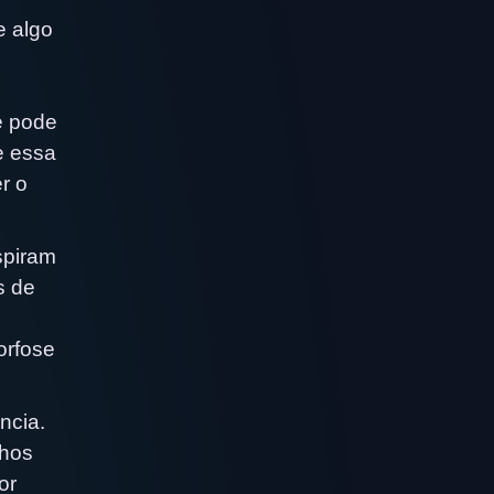
e algo
e pode
e essa
r o
spiram
s de
orfose
ncia.
lhos
or