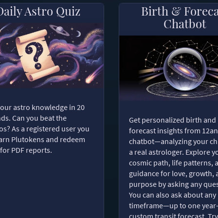
Daily Astro Quiz
Birth & Forec
Chatbot
your astro knowledge in 20
ds. Can you beat the
Get personalized birth and
s? As a registered user you
forecast insights from 12an
arn Plutokens and redeem
chatbot—analyzing your cha
for PDF reports.
a real astrologer. Explore y
cosmic path, life patterns, 
guidance for love, growth,
purpose by asking any ques
You can also ask about any
timeframe—up to one year
custom transit forecast. Try