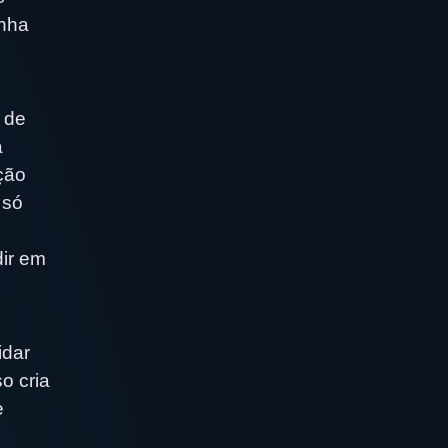
enha
 de
a
ção
 só
ir em
idar
o cria
e