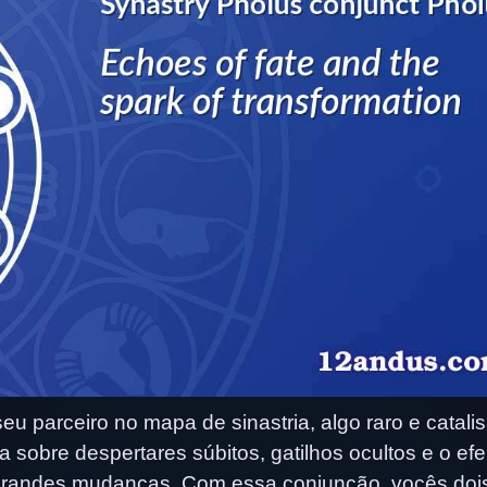
u parceiro no mapa de sinastria, algo raro e catali
a sobre despertares súbitos, gatilhos ocultos e o efe
grandes mudanças. Com essa conjunção, vocês doi