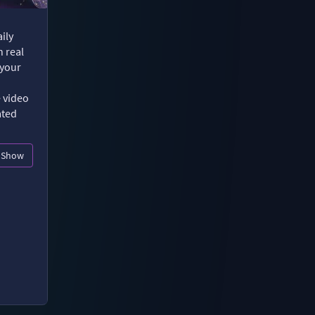
ily
n real
 your
e video
ated
Show