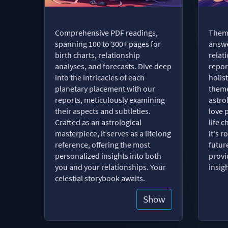
Comprehensive PDF readings,
Thema
spanning 100 to 300+ pages for
answe
birth charts, relationship
relat
analyses, and forecasts. Dive deep
repor
into the intricacies of each
holist
planetary placement with our
theme
reports, meticulously examining
astro
their aspects and subtleties.
love 
Crafted as an astrological
life 
masterpiece, it serves as a lifelong
it's 
reference, offering the most
futur
personalized insights into both
provi
you and your relationships. Your
insig
celestial storybook awaits.
Show