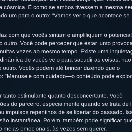
ia cósmica. É como se ambos tivessem a mesma s
ndo um para o outro: "Vamos ver o que acontece se
faz com que vocês sintam e amplifiquem o potencial
 outro. Você pode perceber que estar junto provoc
muitas vezes ao mesmo tempo. Existe uma inquieta
inâmica de vocês veio para sacudir as coisas, não
outro. Vocês podem até brincar dizendo que o
so: "Manuseie com cuidado—o conteúdo pode explod
 tanto estimulante quanto desconcertante. Você
es do parceiro, especialmente quando se trata de l
ou impulsos repentinos de se libertar do passado. Iss
ão instantânea. Porém, também pode significar qu
meias emocionais, às vezes sem querer.