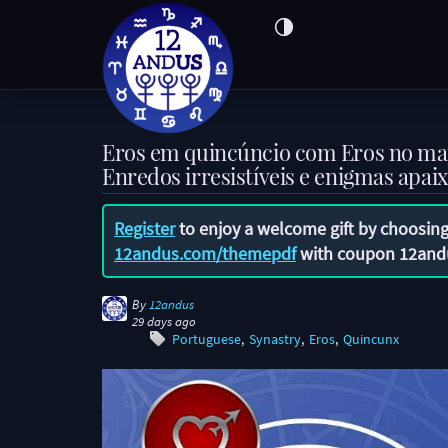
Eros em quincúncio com Eros no map
Enredos irresistíveis e enigmas apa
Register
to enjoy a welcome gift by choosing
12andus.com/themepdf
with coupon
12and
By
12andus
29 days ago
Portuguese
Synastry
Eros
Quincunx