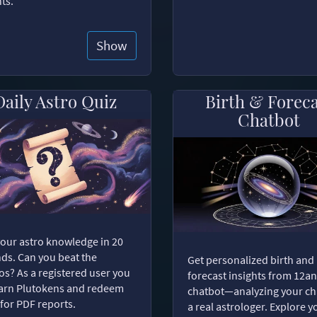
hts.
Show
Daily Astro Quiz
Birth & Forec
Chatbot
your astro knowledge in 20
ds. Can you beat the
Get personalized birth and
s? As a registered user you
forecast insights from 12an
arn Plutokens and redeem
chatbot—analyzing your cha
for PDF reports.
a real astrologer. Explore y