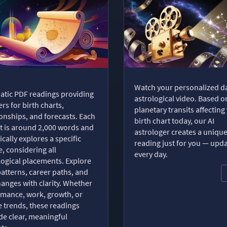
Watch your personalized da
tic PDF readings providing
astrological video. Based o
rs for birth charts,
planetary transits affecting
ionships, and forecasts. Each
birth chart today, our AI
t is around 2,000 words and
astrologer creates a uniqu
ically explores a specific
reading just for you — upd
, considering all
every day.
logical placements. Explore
patterns, career paths, and
changes with clarity. Whether
romance, work, growth, or
e trends, these readings
de clear, meaningful