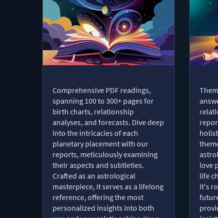
Comprehensive PDF readings,
Thema
spanning 100 to 300+ pages for
answe
birth charts, relationship
relat
analyses, and forecasts. Dive deep
repor
into the intricacies of each
holist
planetary placement with our
theme
reports, meticulously examining
astro
their aspects and subtleties.
love 
Crafted as an astrological
life 
masterpiece, it serves as a lifelong
it's 
reference, offering the most
futur
personalized insights into both
provi