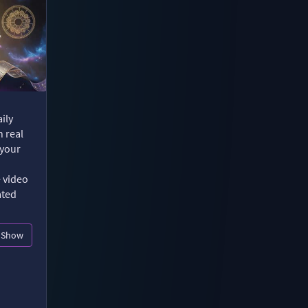
ily
n real
 your
e video
ated
Show