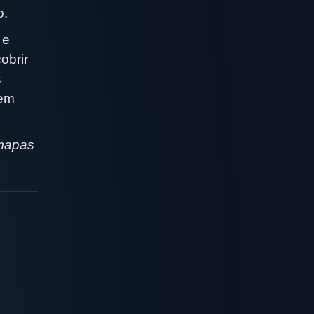
o.
 e
obrir
s
 em
 mapas