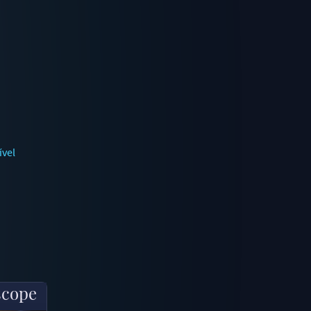
ível
scope