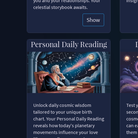
you and your relationships. Your
insig
celestial storybook awaits.
Show
Personal Daily Reading
Unlock daily cosmic wisdom
Test 
tailored to your unique birth
secon
chart. Your Personal Daily Reading
cosmo
reveals how today's planetary
can e
movements influence your love
them 