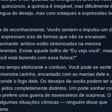
uincúncio, a química é inegável, mas dificilmente 
língua do desejo, mas com sotaques e expressões 
ua de reconhecimento. Vocês sentem o impulso um 
as expressam isso de formas que não se encaixam
ascinante: ambos estão sintonizados na mesma
erentes. Existe aquele brilho de “Eu vejo você”, ma
ocê está fazendo com essa faísca?”
 tempo eletrizante e confuso. Você pode se sentir
emonstra carinho, encantado com as manias dele e,
cende o fogo dele. Os desejos de vocês podem ter 
jeitos completamente distintos. Um pode sonhar c
ro prefere uma guerra de travesseiros de surpresa. O
e algumas situações cômicas — ninguém disse que
tona.