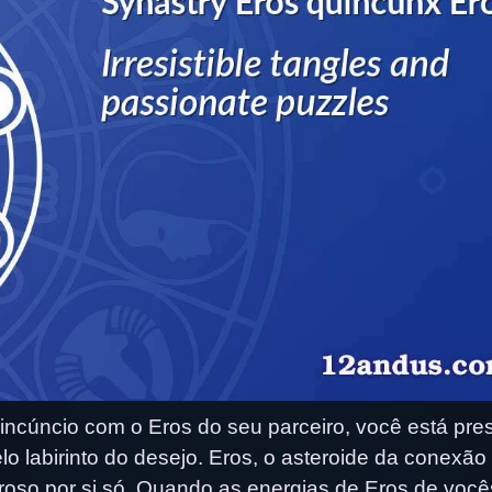
cúncio com o Eros do seu parceiro, você está pres
 labirinto do desejo. Eros, o asteroide da conexão
oderoso por si só. Quando as energias de Eros de você