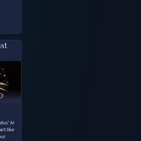
ast
dus' AI
rt like
our