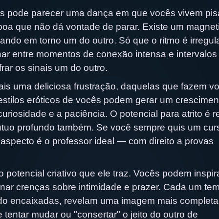
ros pode parecer uma dança em que vocês vivem pi
 boa que não dá vontade de parar. Existe um magne
ndo em torno um do outro. Só que o ritmo é irregul
nar entre momentos de conexão intensa e intervalo
ar os sinais um do outro.
mais uma deliciosa frustração, daquelas que fazem v
estilos eróticos de vocês podem gerar um crescimen
riosidade e a paciência. O potencial para atrito é re
útuo profundo também. Se você sempre quis um cur
aspecto é o professor ideal — com direito a provas
 potencial criativo que ele traz. Vocês podem inspi
onar crenças sobre intimidade e prazer. Cada um te
do encaixadas, revelam uma imagem mais completa
e tentar mudar ou "consertar" o jeito do outro de