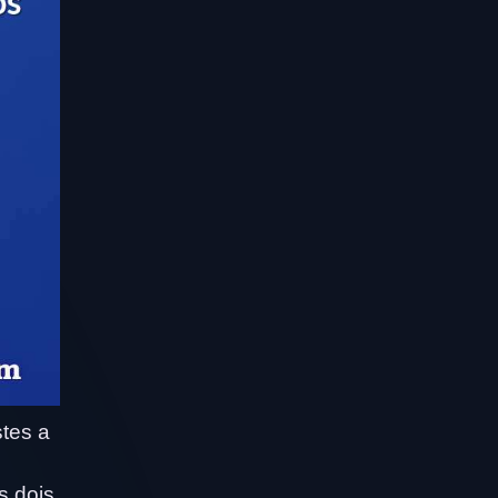
tes a
s dois