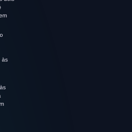
é
bem
do
s às
 às
a
om