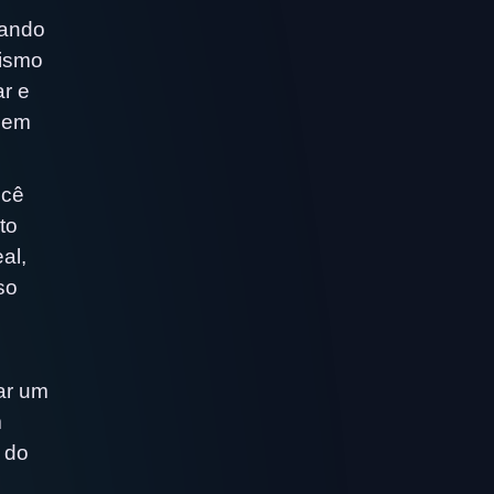
sando
tismo
ar e
s em
ocê
to
al,
so
rar um
m
 do