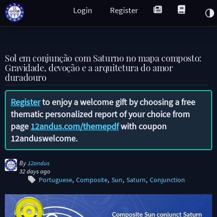
Login
Register
Sol em conjunção com Saturno no mapa composto:
Gravidade, devoção e a arquitetura do amor
duradouro
Register
to enjoy a welcome gift by choosing a free
thematic personalized report of your choice from
page
12andus.com/themepdf
with coupon
12anduswelcome
.
By
12andus
32 days ago
Portuguese
Composite
Sun
Saturn
Conjunction