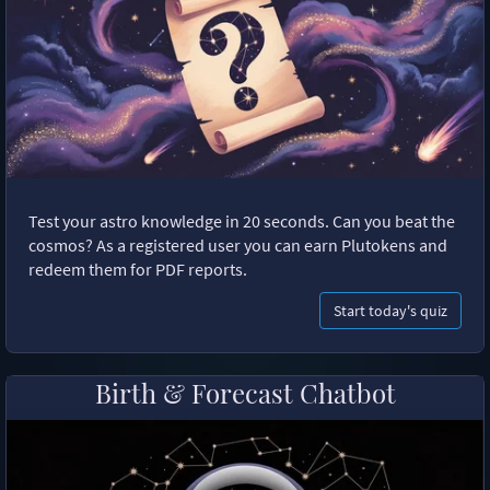
Test your astro knowledge in 20 seconds. Can you beat the
cosmos? As a registered user you can earn Plutokens and
redeem them for PDF reports.
Start today's quiz
Birth & Forecast Chatbot