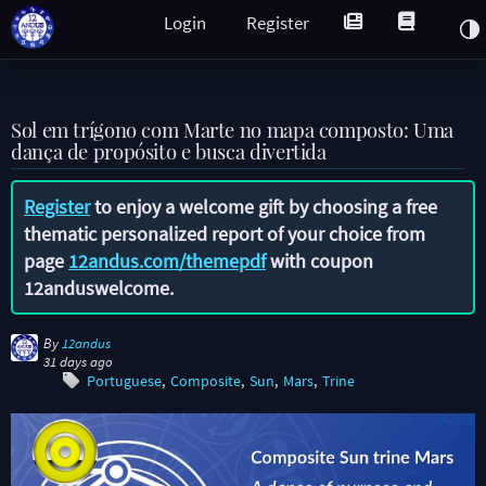
Login
Register
Sol em trígono com Marte no mapa composto: Uma
dança de propósito e busca divertida
Register
to enjoy a welcome gift by choosing a free
thematic personalized report of your choice from
page
12andus.com/themepdf
with coupon
12anduswelcome
.
By
12andus
31 days ago
Portuguese
Composite
Sun
Mars
Trine