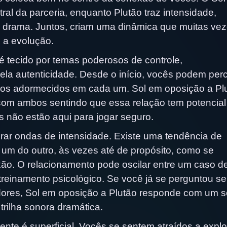
ral da parceria, enquanto Plutão traz intensidade,
e drama. Juntos, criam uma dinâmica que muitas ve
 a evolução.
 tecido por temas poderosos de controle,
la autenticidade. Desde o início, vocês podem per
dos adormecidos em cada um. Sol em oposição a Pl
om ambos sentindo que essa relação tem potencial
não estão aqui para jogar seguro.
ar ondas de intensidade. Existe uma tendência de
um do outro, às vezes até de propósito, como se
xão. O relacionamento pode oscilar entre um caso d
reinamento psicológico. Se você já se perguntou se
dores, Sol em oposição a Plutão responde com um 
ilha sonora dramática.
te é superficial. Vocês se sentem atraídos a explo