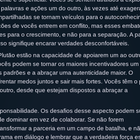
 palavras e ações um do outro, às vezes até exage
ompartilhadas se tornam veículos para o autoconheci
es de vocês entrem em conflito, mas esses embat
s para o crescimento, e não para a separação. A pa
o signifique encarar verdades desconfortáveis.
Plutão estão na capacidade de apoiarem um ao outr
ocês podem se tornar os maiores incentivadores um
os padrões e a abraçar uma autenticidade maior. O
entar medos juntos e sair mais fortes. Vocês têm o
 outro, desde que estejam dispostos a abraçar a
onsabilidade. Os desafios desse aspecto podem su
de dominar em vez de colaborar. Se não forem
ransformar a parceria em um campo de batalha, e n
drama em diálogo e lembrar que a verdadeira força e