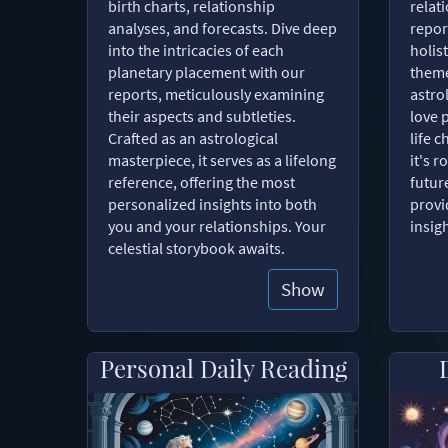
birth charts, relationship
relat
analyses, and forecasts. Dive deep
repor
into the intricacies of each
holist
planetary placement with our
theme
reports, meticulously examining
astro
their aspects and subtleties.
love 
Crafted as an astrological
life 
masterpiece, it serves as a lifelong
it's 
reference, offering the most
futur
personalized insights into both
provi
you and your relationships. Your
insig
celestial storybook awaits.
Show
Personal Daily Reading