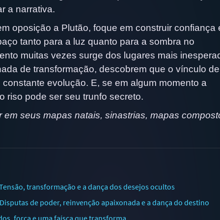
 a narrativa.
 em oposição a Plutão, foque em construir confiança 
paço tanto para a luz quanto para a sombra no
ento muitas vezes surge dos lugares mais inespera
ada de transformação, descobrem que o vínculo de
m constante evolução. E, se em algum momento a
 riso pode ser seu trunfo secreto.
 em seus mapas natais, sinastrias, mapas compost
ensão, transformação e a dança dos desejos ocultos
isputas de poder, reinvenção apaixonada e a dança do destino
os, força e uma faísca que transforma