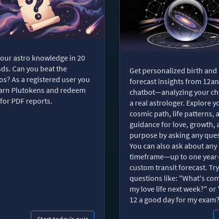
your astro knowledge in 20
ds. Can you beat the
Get personalized birth and
s? As a registered user you
forecast insights from 12an
arn Plutokens and redeem
chatbot—analyzing your cha
for PDF reports.
a real astrologer. Explore y
cosmic path, life patterns, 
guidance for love, growth,
purpose by asking any ques
You can also ask about any
timeframe—up to one year
custom transit forecast. Try
questions like: "What's com
my love life next week?" or 
12 a good day for my exam
Start today's quiz