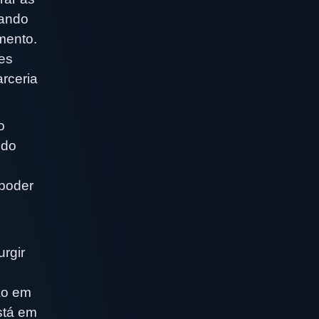
rando
mento.
es
rceria
o
 do
 poder
rgir
ão em
stá em