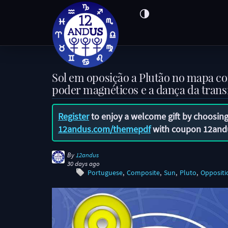
Sol em oposição a Plutão no mapa c
poder magnéticos e a dança da tran
Register
to enjoy a welcome gift by choosing
12andus.com/themepdf
with coupon
12and
By
12andus
30 days ago
Portuguese
Composite
Sun
Pluto
Oppositi