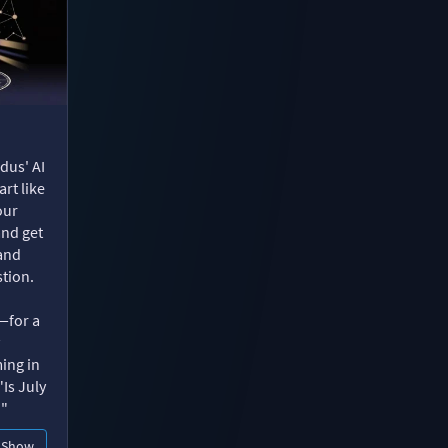
dus' AI
rt like
our
and get
 and
tion.
—for a
ing in
"Is July
?"
Show