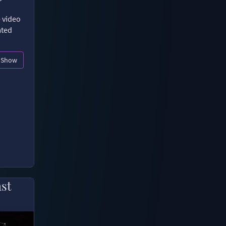
e video
ated
Show
ast