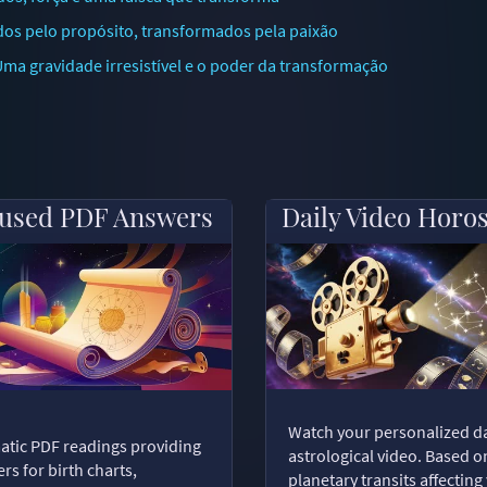
os pelo propósito, transformados pela paixão
a gravidade irresistível e o poder da transformação
used PDF Answers
Daily Video Horo
Watch your personalized da
tic PDF readings providing
astrological video. Based o
rs for birth charts,
planetary transits affecting