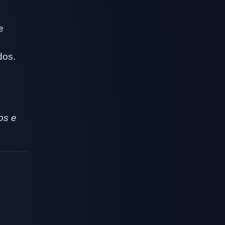
e
dos.
os e