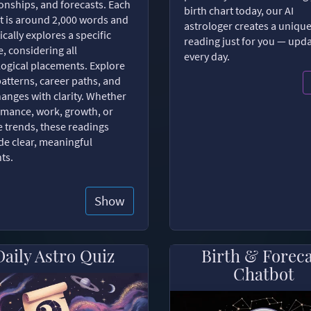
ionships, and forecasts. Each
birth chart today, our AI
t is around 2,000 words and
astrologer creates a uniqu
ically explores a specific
reading just for you — upd
, considering all
every day.
logical placements. Explore
patterns, career paths, and
changes with clarity. Whether
romance, work, growth, or
e trends, these readings
de clear, meaningful
hts.
Show
Daily Astro Quiz
Birth & Forec
Chatbot