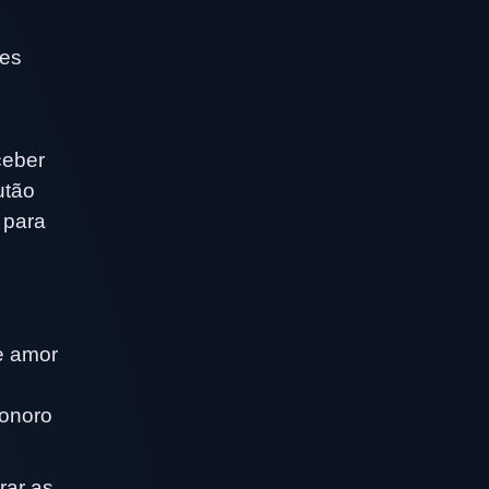
zes
ceber
utão
 para
e amor
sonoro
rar as