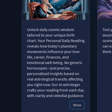
Unlock daily cosmic wisdom
Test 
tailored to your unique birth
secon
chart. Your Personal Daily Reading
cosmo
reveals how today's planetary
can e
movements influence your love
them 
life, career, finances, and
emotional well-being. No generic
horoscopes—just precise,
personalized insights based on
real astrological transits affecting
you right now. Our AI astrologer
crafts your reading fresh each day
with clarity and celestial guidance.
Show