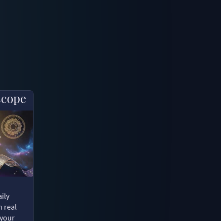
scope
ily
n real
 your