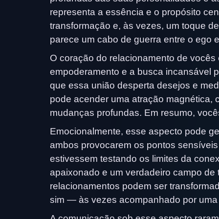
representa a essência e o propósito cent
transformação e, às vezes, um toque d
parece um cabo de guerra entre o ego e
O coração do relacionamento de vocês é
empoderamento e a busca incansável pe
que essa união desperta desejos e me
pode acender uma atração magnética, c
mudanças profundas. Em resumo, vocês 
Emocionalmente, esse aspecto pode ger
ambos provocarem os pontos sensíveis 
estivessem testando os limites da cone
apaixonado e um verdadeiro campo de t
relacionamentos podem ser transforma
sim — às vezes acompanhado por uma tr
A comunicação sob esse aspecto raramen