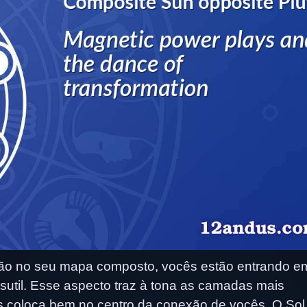
ção no seu mapa composto, vocês estão entrando 
sutil. Esse aspecto traz à tona as camadas mais
s coloca bem no centro da conexão de vocês. O Sol