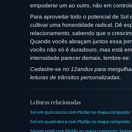
empoderar um ao outro, não em controlar
Para aproveitar todo o potencial de Sol
cultivar uma honestidade radical. Dê es
relacionamento, sabendo que o crescim
Quando vocês abraçam juntos essa jorn
vocês não só é duradouro, mas está e
intensidade parecer demais, lembre-se: o
Cadastre-se no 12andus para mergulhar
leituras de trânsitos personalizadas.
Leituras relacionadas
Sol em quincúncio com Plutão no mapa composto: T
Sol em quadratura com Plutão no mapa composto: D
Sol em sextil com Plutão no mapa composto: Segred