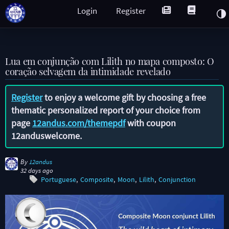
Login
Register
Lua em conjunção com Lilith no mapa composto: O
coração selvagem da intimidade revelado
Register
to enjoy a welcome gift by choosing a free
thematic personalized report of your choice from
page
12andus.com/themepdf
with coupon
12anduswelcome
.
By
12andus
32 days ago
Portuguese
Composite
Moon
Lilith
Conjunction