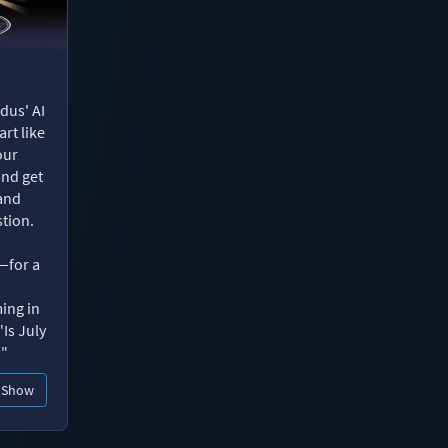
dus' AI
rt like
our
and get
 and
tion.
—for a
ing in
"Is July
?"
Show