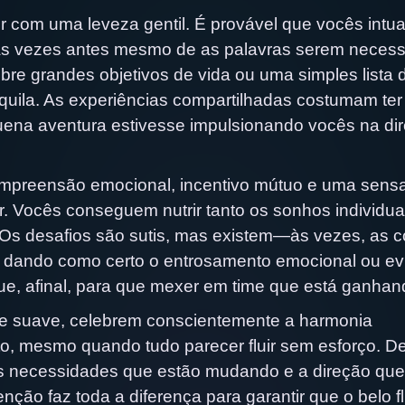
r com uma leveza gentil. É provável que vocês intu
às vezes antes mesmo de as palavras serem necess
bre grandes objetivos de vida ou uma simples lista 
quila. As experiências compartilhadas costumam te
uena aventura estivesse impulsionando vocês na di
ompreensão emocional, incentivo mútuo e uma sens
ar. Vocês conseguem nutrir tanto os sonhos individua
. Os desafios são sutis, mas existem—às vezes, as c
 dando como certo o entrosamento emocional ou ev
ue, afinal, para que mexer em time que está ganha
te suave, celebrem conscientemente a harmonia
o, mesmo quando tudo parecer fluir sem esforço. D
 necessidades que estão mudando e a direção que
nção faz toda a diferença para garantir que o belo f