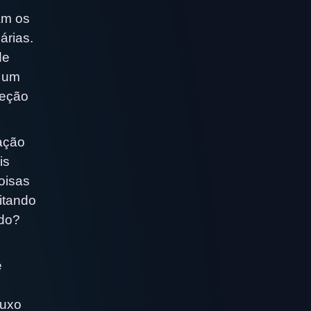
am os
árias.
de
r um
reção
ação
is
oisas
itando
ndo?
e
luxo