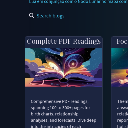
Lua em conjunção com o Nodo Lunar no mapa compo
Search blogs
Complete PDF Readings
Foc
Comprehensive PDF readings,
Thema
spanning 100 to 300+ pages for
answe
birth charts, relationship
relat
analyses, and forecasts. Dive deep
repor
into the intricacies of each
holist