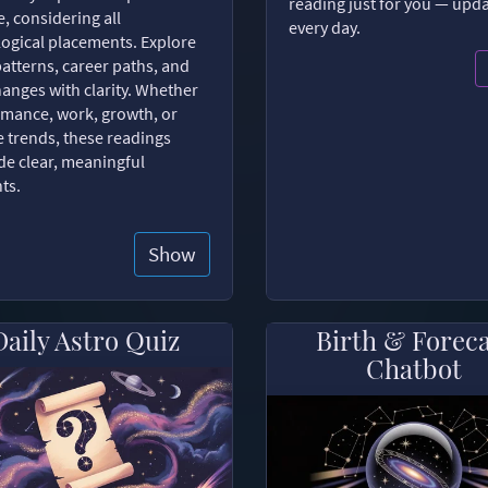
reading just for you — upd
, considering all
every day.
logical placements. Explore
patterns, career paths, and
changes with clarity. Whether
romance, work, growth, or
e trends, these readings
de clear, meaningful
hts.
Show
Daily Astro Quiz
Birth & Forec
Chatbot