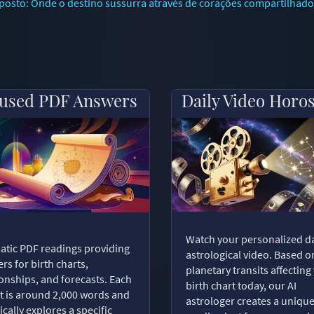
sto: Onde o destino sussurra através de corações compartilhado
used PDF Answers
Daily Video Horo
Watch your personalized da
tic PDF readings providing
astrological video. Based o
rs for birth charts,
planetary transits affecting
ionships, and forecasts. Each
birth chart today, our AI
t is around 2,000 words and
astrologer creates a uniqu
ically explores a specific