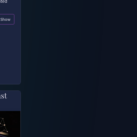
ated
Show
ast