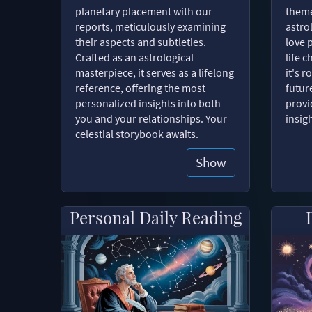
planetary placement with our
theme
reports, meticulously examining
astro
their aspects and subtleties.
love 
Crafted as an astrological
life 
masterpiece, it serves as a lifelong
it's 
reference, offering the most
futur
personalized insights into both
provi
you and your relationships. Your
insig
celestial storybook awaits.
Show
Personal Daily Reading