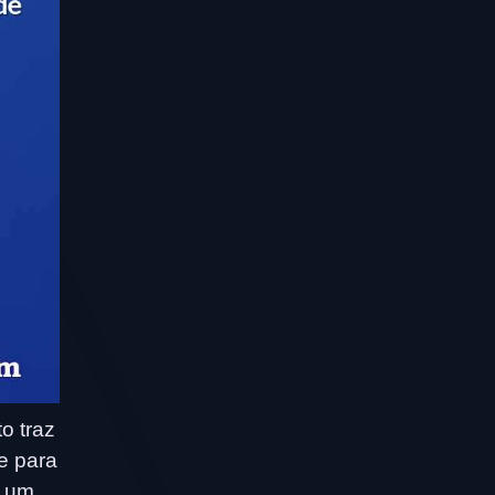
o traz
e para
m um