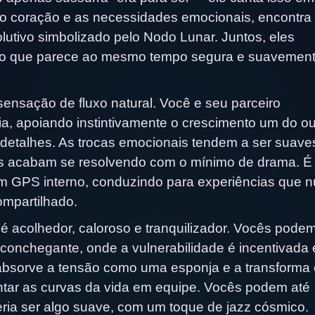
 o coração e as necessidades emocionais, encontra
lutivo simbolizado pelo Nodo Lunar. Juntos, eles
ão que parece ao mesmo tempo segura e suavemen
ensação de fluxo natural. Você e seu parceiro
, apoiando instintivamente o crescimento um do ou
 detalhes. As trocas emocionais tendem a ser suave
s acabam se resolvendo com o mínimo de drama. 
um GPS interno, conduzindo para experiências que 
ompartilhado.
é acolhedor, caloroso e tranquilizador. Vocês pode
aconchegante, onde a vulnerabilidade é incentivada 
 absorve a tensão como uma esponja e a transforma
ntar as curvas da vida em equipe. Vocês podem até
veria ser algo suave, com um toque de jazz cósmico.