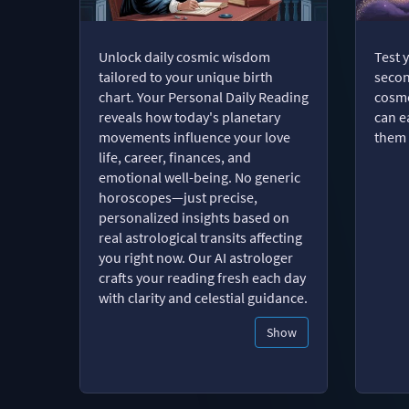
Unlock daily cosmic wisdom
Test 
tailored to your unique birth
secon
chart. Your Personal Daily Reading
cosmo
reveals how today's planetary
can e
movements influence your love
them 
life, career, finances, and
emotional well-being. No generic
horoscopes—just precise,
personalized insights based on
real astrological transits affecting
you right now. Our AI astrologer
crafts your reading fresh each day
with clarity and celestial guidance.
Show