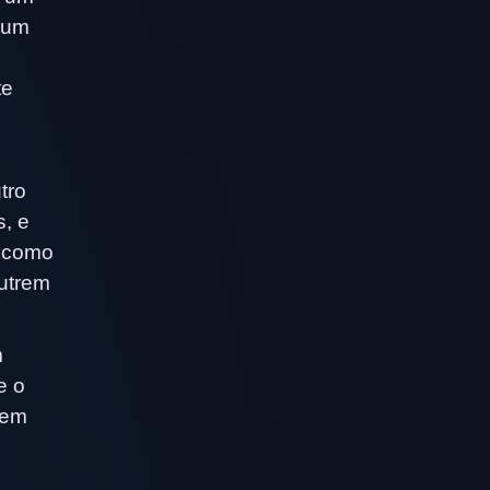
 um
te
tro
s, e
É como
nutrem
m
e o
 em