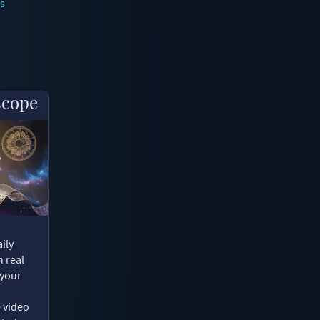
s
scope
ily
n real
 your
e video