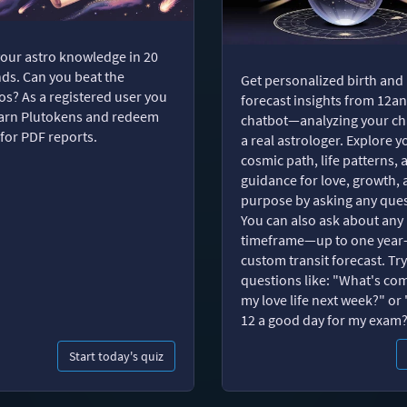
your astro knowledge in 20
ds. Can you beat the
Get personalized birth and
s? As a registered user you
forecast insights from 12an
arn Plutokens and redeem
chatbot—analyzing your cha
for PDF reports.
a real astrologer. Explore y
cosmic path, life patterns, 
guidance for love, growth,
purpose by asking any ques
You can also ask about any
timeframe—up to one year
custom transit forecast. Try
questions like: "What's com
my love life next week?" or 
12 a good day for my exam
Start today's quiz