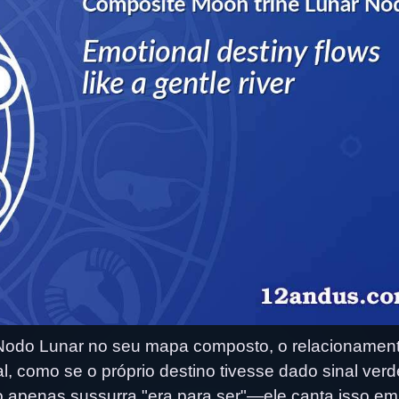
Nodo Lunar no seu mapa composto, o relacionament
, como se o próprio destino tivesse dado sinal verd
o apenas sussurra "era para ser"—ele canta isso e