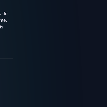
s do
nte.
is