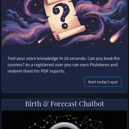
Test your astro knowledge in 20 seconds. Can you beat the
cosmos? As a registered user you can earn Plutokens and
redeem them for PDF reports.
Start today's quiz
Birth & Forecast Chatbot