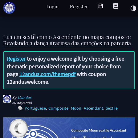
Login
Register
Lua em sextil com o Ascendente no mapa composto:
Revelando a dança graciosa das emoções na parceria
Register
to enjoy a welcome gift by choosing a free
thematic personalized report of your choice from
page
12andus.com/themepdf
with coupon
12anduswelcome
.
By
12andus
30 days ago
Portuguese
Composite
Moon
Ascendant
Sextile