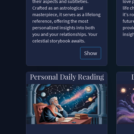
their aspects and subtleties.
love 
Crafted as an astrological
life 
masterpiece, it serves as a lifelong
it's 
reference, offering the most
futur
personalized insights into both
provi
you and your relationships. Your
insig
celestial storybook awaits.
Show
Personal Daily Reading