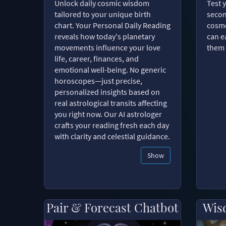
Unlock daily cosmic wisdom
Test 
tailored to your unique birth
secon
chart. Your Personal Daily Reading
cosmo
reveals how today's planetary
can e
movements influence your love
them 
life, career, finances, and
emotional well-being. No generic
horoscopes—just precise,
personalized insights based on
real astrological transits affecting
you right now. Our AI astrologer
crafts your reading fresh each day
with clarity and celestial guidance.
Show
Pair & Forecast Chatbot
Wis