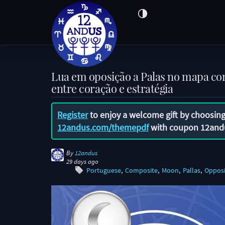
Lua em oposição a Palas no mapa co
entre coração e estratégia
Register
to enjoy a welcome gift by choosing
12andus.com/themepdf
with coupon
12and
By
12andus
29 days ago
Portuguese
Composite
Moon
Pallas
Opposi