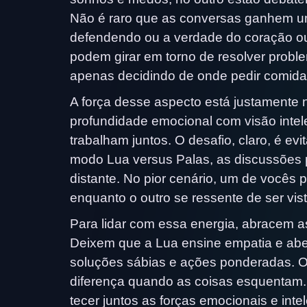
Não é raro que as conversas ganhem u
defendendo ou a verdade do coração ou
podem girar em torno de resolver probl
apenas decidindo de onde pedir comida
A força desse aspecto está justamente n
profundidade emocional com visão inte
trabalham juntos. O desafio, claro, é ev
modo Lua versus Palas, as discussões
distante. No pior cenário, um de vocês p
enquanto o outro se ressente de ser vis
Para lidar com essa energia, abracem 
Deixem que a Lua ensine empatia e abe
soluções sábias e ações ponderadas. 
diferença quando as coisas esquentam. 
tecer juntos as forças emocionais e int