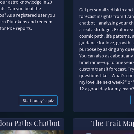
your astro knowledge in 20
ds. Can you beat the
Get personalized birth and
s? As a registered user you
forecast insights from 12an
arn Plutokens and redeem
chatbot—analyzing your cha
for PDF reports.
a real astrologer. Explore y
cosmic path, life patterns, 
guidance for love, growth,
purpose by asking any ques
You can also ask about any
timeframe—up to one year
custom transit forecast. Try
questions like: "What's com
my love life next week?" or 
12 a good day for my exam
Start today's quiz
dom Paths Chatbot
The Trait Ma