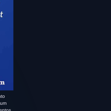
nto
 um
entos