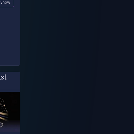
Show
ast