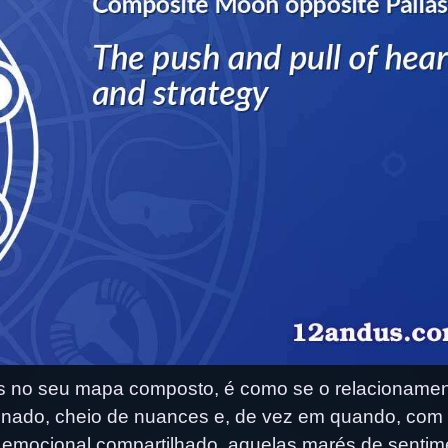
s no seu mapa composto, é como se o relacioname
nado, cheio de nuances e, de vez em quando, com
o emocional compartilhado, aquelas marés de sentim