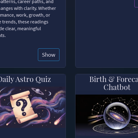
patterns, career paths, and
changes with clarity. Whether
romance, work, growth, or
e trends, these readings
de clear, meaningful
hts.
Show
Daily Astro Quiz
Birth & Forec
Chatbot