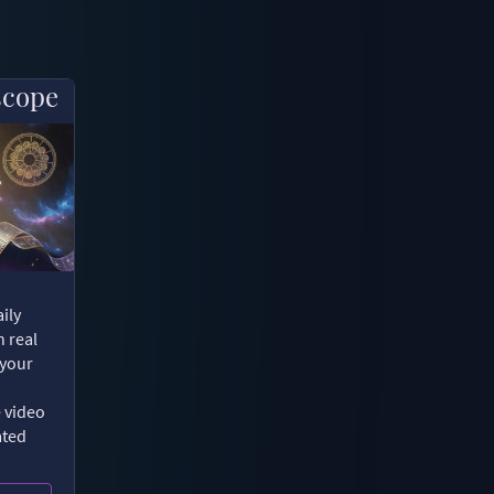
scope
ily
n real
 your
e video
ated