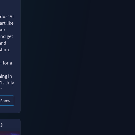
dus' AI
rt like
our
and get
 and
tion.
—for a
ing in
"Is July
?"
Show
p