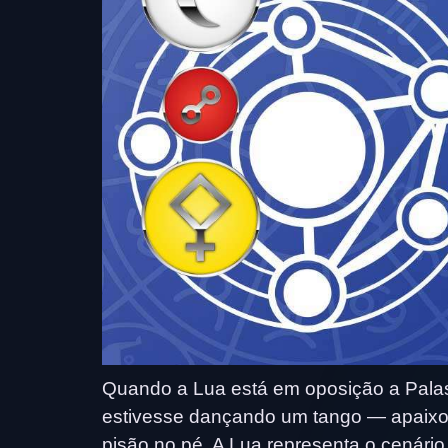
Quando a Lua está em oposição a Pala
estivesse dançando um tango — apaixo
pisão no pé. A Lua representa o cenári