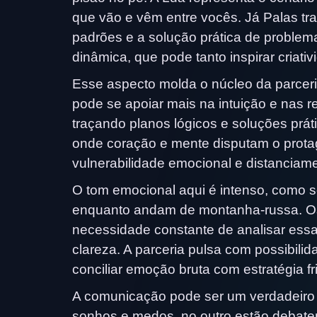
que vão e vêm entre vocês. Já Palas tr
padrões e a solução prática de proble
dinâmica, que pode tanto inspirar criativ
Esse aspecto molda o núcleo da parcer
pode se apoiar mais na intuição e nas 
traçando planos lógicos e soluções prá
onde coração e mente disputam o prota
vulnerabilidade emocional e distanciam
O tom emocional aqui é intenso, como 
enquanto andam de montanha-russa. Os
necessidade constante de analisar es
clareza. A parceria pulsa com possibil
conciliar emoção bruta com estratégia fr
A comunicação pode ser um verdadeiro
sonhos e medos, no outro estão debate