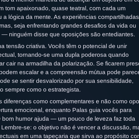
m tom apaixonado, quase teatral, com cada um
 a lógica da mente. As experiências compartilhadas
emas, seja enfrentando grandes desafios da vida ou
 — ninguém disse que oposições são entediantes.
a tensão criativa. Vocês têm o potencial de unir
lectual, tornando-se uma dupla poderosa quando
itar cair na armadilha da polarização. Se ficarem pre
 podem escalar e a compreensão mútua pode parec
ode se sentir desvalorizado por sua sensibilidade,
to sempre como o estrategista.
as diferenças como complementares e não como opo
rtura emocional, enquanto Palas guia vocês para
O bom humor ajuda — um pouco de leveza faz toda
Lembre-se: o objetivo não é vencer a discussão, m
electuais em uma tapeçaria que sirva ao propósito c