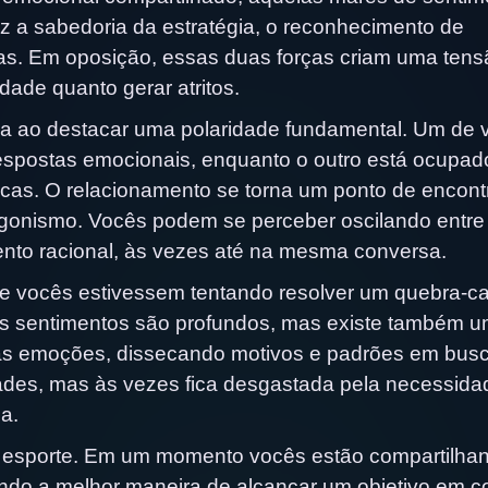
az a sabedoria da estratégia, o reconhecimento de
mas. Em oposição, essas duas forças criam uma tens
idade quanto gerar atritos.
ia ao destacar uma polaridade fundamental. Um de 
respostas emocionais, enquanto o outro está ocupad
ticas. O relacionamento se torna um ponto de encont
gonismo. Vocês podem se perceber oscilando entre
ento racional, às vezes até na mesma conversa.
se vocês estivessem tentando resolver um quebra-c
 sentimentos são profundos, mas existe também 
sas emoções, dissecando motivos e padrões em bus
idades, mas às vezes fica desgastada pela necessida
ia.
 esporte. Em um momento vocês estão compartilha
ndo a melhor maneira de alcançar um objetivo em 