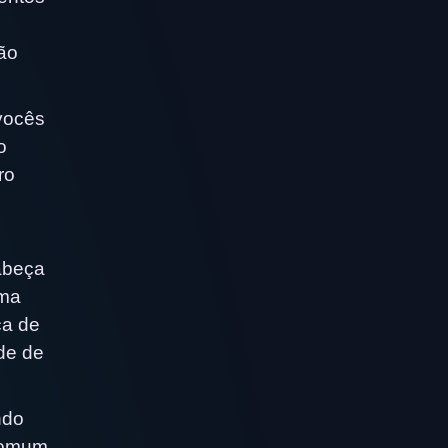
ão
vocês
o
ro
abeça
uma
ca de
de de
ndo
comum.