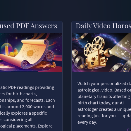
used PDF Answers
Daily Video Horo
Watch your personalized da
tic PDF readings providing
astrological video. Based o
rs for birth charts,
planetary transits affecting
ionships, and forecasts. Each
birth chart today, our AI
t is around 2,000 words and
astrologer creates a uniqu
ically explores a specific
reading just for you — upd
, considering all
every day.
logical placements. Explore