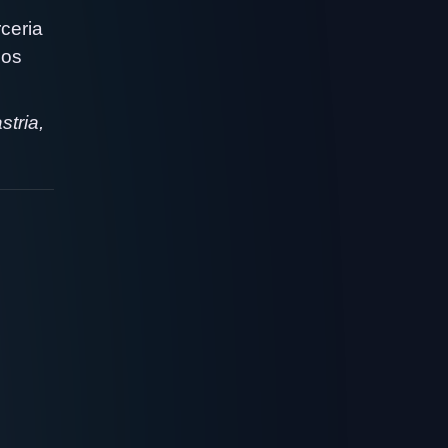
ceria
bos
tria,