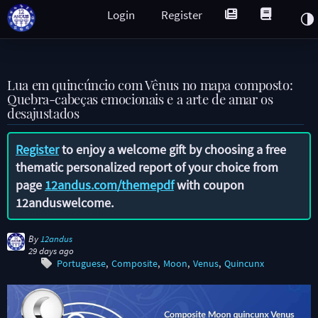
Login
Register
Lua em quincúncio com Vênus no mapa composto:
Quebra-cabeças emocionais e a arte de amar os
desajustados
Register
to enjoy a welcome gift by choosing a free
thematic personalized report of your choice from
page
12andus.com/themepdf
with coupon
12anduswelcome
.
By
12andus
29 days ago
Portuguese
Composite
Moon
Venus
Quincunx