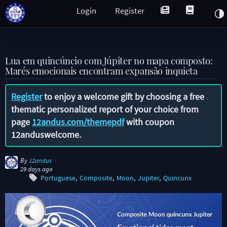
Login
Register
Lua em quincúncio com Júpiter no mapa composto:
Marés emocionais encontram expansão inquieta
Register
to enjoy a welcome gift by choosing a free
thematic personalized report of your choice from
page
12andus.com/themepdf
with coupon
12anduswelcome
.
By
12andus
29 days ago
Portuguese
Composite
Moon
Jupiter
Quincunx